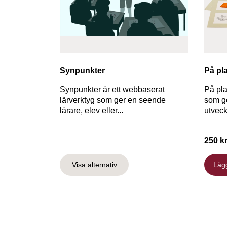
Synpunkter
På pl
Synpunkter är ett webbaserat
På pla
lärverktyg som ger en seende
som ge
lärare, elev eller...
utveckl
250 k
Visa alternativ
Läg