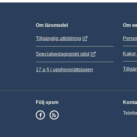
Om läromedel
Om we
Öppnas i nytt fönster
Tillgänglig utbildning
Person
Kakor 
Öppnas i nytt fönster
Specialpedagogiskt stöd
Tillgä
17 a § i upphovsrättslagen
Följ spsm
Konta
SPSM på Facebook
RSS
Telefo