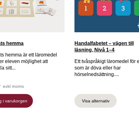
ats hemma
Handalfabetet – vägen till
läsning, Nivå 1–4
ts hemma är ett läromedel
r eleven möjlighet att
Ett tvåspråkigt läromedel för 
a sitt...
som är döva eller har
hörselnedsättning....
r
exkl moms
g i varukorgen
Visa alternativ