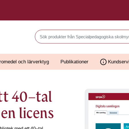
Sök produkter i Webbutiken
romedel och lärverktyg
Publikationer
Kundserv
ett 40–tal
en licens
bibliotek med ett 40–tal