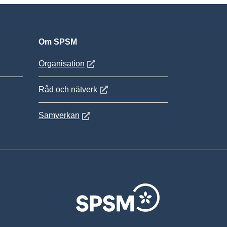
Om SPSM
 fönster
Öppnas i nytt fönster
Organisation
Öppnas i nytt fönster
Råd och nätverk
Öppnas i nytt fönster
Samverkan