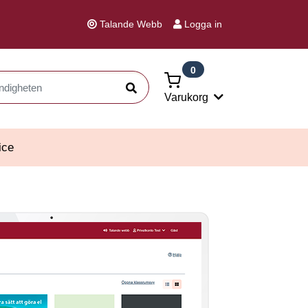
Talande Webb
Logga in
0
Sök
Varukorg
ice