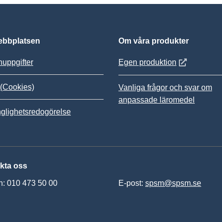
bbplatsen
Om våra produkter
Öppnas i nytt
uppgifter
Egen produktion
(Cookies)
Vanliga frågor och svar om
anpassade läromedel
nglighetsredogörelse
kta oss
n: 010 473 50 00
E-post:
spsm@spsm.se