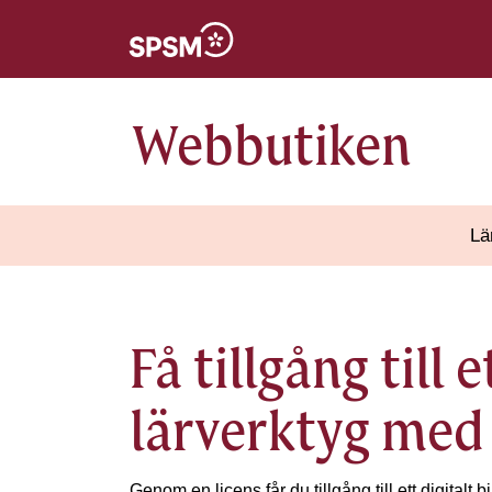
Öppnas i nytt fönster
Webbutiken
Lä
Få tillgång till 
lärverktyg med 
Genom en licens får du tillgång till ett digitalt 