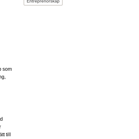
Entreprenörskap
ap som
ng,
ed
r
 till