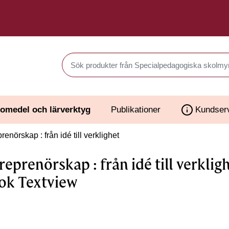
Sök produkter i Webbutiken
omedel och lärverktyg
Publikationer
Kundser
enörskap : från idé till verklighet
reprenörskap : från idé till verkligh
ok Textview