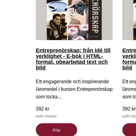
Entreprenörskap: från idé till
Entre
verklighet - E-bok i HTML-
verkl
format, obearbetad text och
forma
bild
bild
Ett engagerande och inspirerande
Ett e
läromedel i kursen Entreprenörskap
lärome
som locka...
som lo
392 kr
392 kr
exkl moms
exkl 
Köp