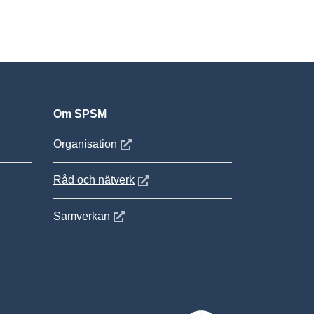
Om SPSM
 fönster
Öppnas i nytt fönster
Organisation
Öppnas i nytt fönster
Råd och nätverk
Öppnas i nytt fönster
Samverkan