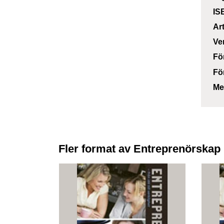
IS
Ar
Ve
Fö
Fö
Me
Fler format av Entreprenörskap : 