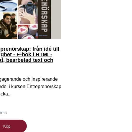
prenörskap: från idé till
ighet - E-bok i HTML-
t, bearbetad text och
ngagerande och inspirerande
del i kursen Entreprenörskap
cka...
moms
Köp