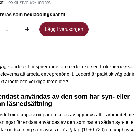
kr
exklusive 6% moms
ereras som nedladdingsbar fil
Lägg i varukorgen
Lägg i varukorgen
gagerande och inspirerande läromedel i kursen Entreprenörsk
 eleverna att arbeta entreprenöriellt. Ledord är praktisk vägledni
skt arbete och verkliga förebilder!
endast användas av den som har syn- eller
n läsnedsättning
edel med anpassningar omfattas av upphovsrätt. Läromedel m
ningar får endast användas av den som har en sådan syn- elle
läsnedsättning som avses i 17 a § lag (1960:729) om upphovsrätt