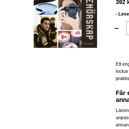
392 
- Lev
Ett en
lockar
prakti
Får 
anna
Lärom
anpass
annan 