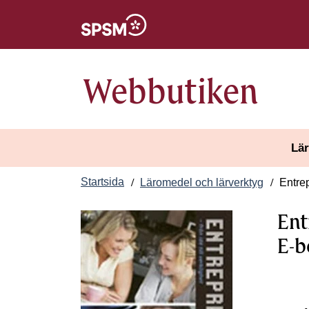
Öppnas i nytt fönster
Webbutiken
Lär
Startsida
Läromedel och lärverktyg
Entrepr
Ent
E-b