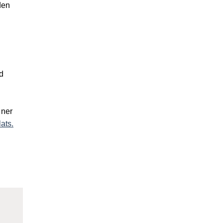
den
d
 ner
Öppnas i nytt fönster
ats.