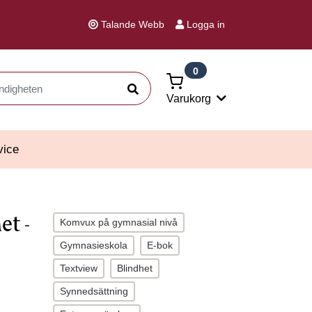
Talande Webb
Logga in
0
Sök
Varukorg
vice
et -
Komvux på gymnasial nivå
Gymnasieskola
E-bok
Textview
Blindhet
Synnedsättning