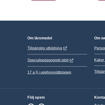
Om läromedel
Om we
Öppnas i nytt fönster
Tillgänglig utbildning
Person
Kakor 
Öppnas i nytt fönster
Specialpedagogiskt stöd
Tillgä
17 a § i upphovsrättslagen
Följ spsm
Konta