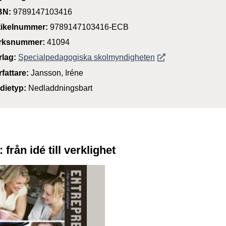
BN:
9789147103416
tikelnummer:
9789147103416-ECB
rksnummer:
41094
Öppnas i nytt föns
rlag:
Specialpedagogiska skolmyndigheten
rfattare:
Jansson, Iréne
dietyp:
Nedladdningsbart
från idé till verklighet