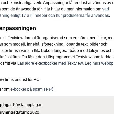
ära och konstnärliga verk. Anpassningar får endast användas av 
 som de är avsedda för. Här hittar du mer information om
vad
ning enligt 17 a § innebär och hur produkterna får användas.
anpassningen
ok i Textview-format är organiserad som en pärm med flikar, me
an som modell. Innehållsförteckning, löpande text, bilder och
ister finns i var sin flik. Boken fungerar både med talsyntes och
kriftsskärm. Du läser den i läsprogrammet Textview som laddas
dsfritt via
Läs äldre e-textböcker med Textview, Legimus webbpl
ew finns endast för PC.
Öppnas i nytt fönster
er om
e-böcker på spsm.se
.
plaga:
Första upplagan
givningsdatum:
2020