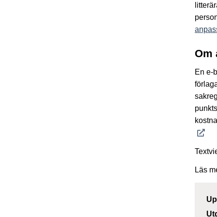
litter
person
anpass
Om 
En e-b
förlag
sakreg
punkts
kostna
Textvi
Läs m
Up
Ut