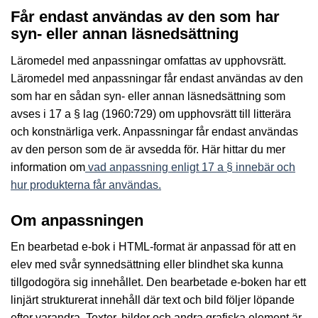
Får endast användas av den som har
syn- eller annan läsnedsättning
Läromedel med anpassningar omfattas av upphovsrätt.
Läromedel med anpassningar får endast användas av den
som har en sådan syn- eller annan läsnedsättning som
avses i 17 a § lag (1960:729) om upphovsrätt till litterära
och konstnärliga verk. Anpassningar får endast användas
av den person som de är avsedda för. Här hittar du mer
information om
vad anpassning enligt 17 a § innebär och
hur produkterna får användas.
Om anpassningen
En bearbetad e-bok i HTML-format är anpassad för att en
elev med svår synnedsättning eller blindhet ska kunna
tillgodogöra sig innehållet. Den bearbetade e-boken har ett
linjärt strukturerat innehåll där text och bild följer löpande
efter varandra. Texter, bilder och andra grafiska element är