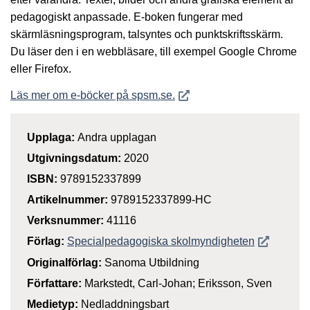
pedagogiskt anpassade. E-boken fungerar med
skärmläsningsprogram, talsyntes och punktskriftsskärm.
Du läser den i en webbläsare, till exempel Google Chrome
eller Firefox.
Öppnas i nytt fönster
Läs mer om e-böcker på spsm.se.
Upplaga:
Andra upplagan
Utgivningsdatum:
2020
ISBN:
9789152337899
Artikelnummer:
9789152337899-HC
Verksnummer:
41116
Öppnas i n
Förlag:
Specialpedagogiska skolmyndigheten
Originalförlag:
Sanoma Utbildning
Författare:
Markstedt, Carl-Johan; Eriksson, Sven
Medietyp:
Nedladdningsbart