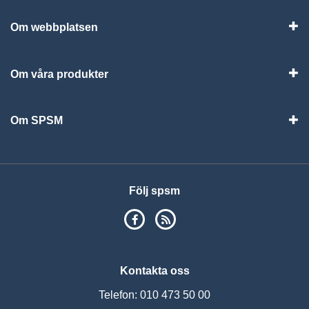
Om webbplatsen
Vis
Om våra produkter
Visa
Om SPSM
Vis
Följ spsm
SPSM på Facebook
RSS
Kontakta oss
Telefon: 010 473 50 00