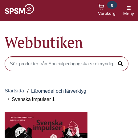
0
Öppnas i nytt fönster
Varukorg
Meny
Webbutiken
Sök produkter i Webbutiken
Sök
Startsida
Läromedel och lärverktyg
Svenska impulser 1