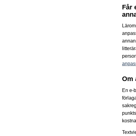
Får 
anna
Lärom
anpass
annan 
litter
person
anpass
Om 
En e-b
förlag
sakreg
punkts
kostna
Textvi