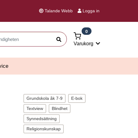
Talande Webb
Logga in
0
Sök
Varukorg
vice
Grundskola åk 7-9
E-bok
Textview
Blindhet
Synnedsättning
Religionskunskap