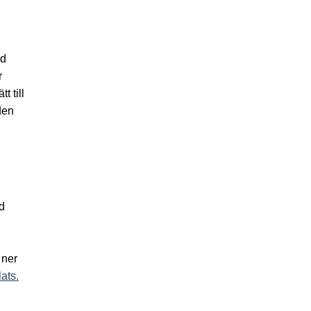
ed
r
 till
den
d
 ner
ats.