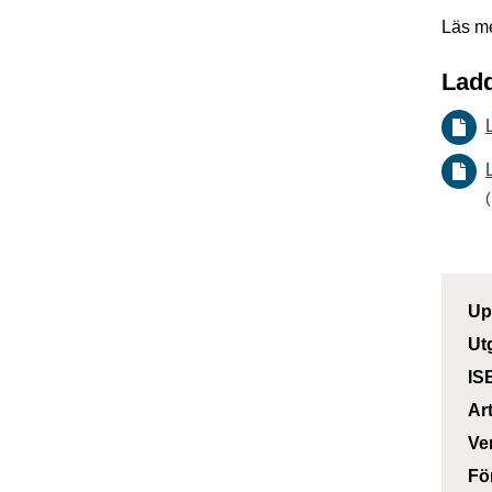
Läs m
Ladd
Up
Ut
IS
Ar
Ve
Fö