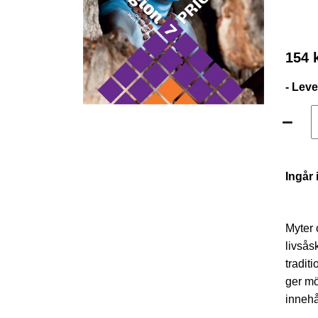
154 
- Lev
Ingår 
Myter 
livsås
tradit
ger mö
innehå