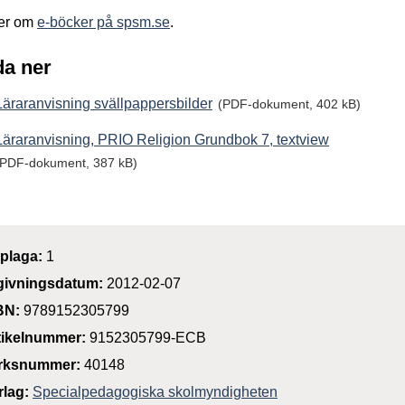
er om
e-böcker på spsm.se
.
a ner
Läraranvisning svällpappersbilder
(PDF-dokument, 402 kB)
Läraranvisning, PRIO Religion Grundbok 7, textview
(PDF-dokument, 387 kB)
plaga:
1
givningsdatum:
2012-02-07
BN:
9789152305799
tikelnummer:
9152305799-ECB
rksnummer:
40148
rlag:
Specialpedagogiska skolmyndigheten