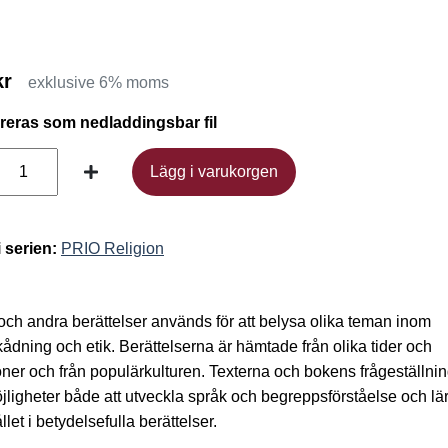
kr
exklusive 6% moms
ereras som nedladdingsbar fil
Lägg i varukorgen
Lägg i varukorgen
i serien:
PRIO Religion
och andra berättelser används för att belysa olika teman inom
kådning och etik. Berättelserna är hämtade från olika tider och
ioner och från populärkulturen. Texterna och bokens frågeställni
jligheter både att utveckla språk och begreppsförståelse och lär
llet i betydelsefulla berättelser.