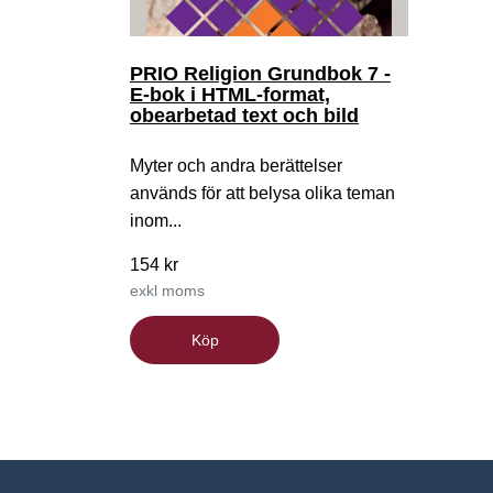
PRIO Religion Grundbok 7 -
E-bok i HTML-format,
obearbetad text och bild
Myter och andra berättelser
används för att belysa olika teman
inom...
154 kr
exkl moms
Köp