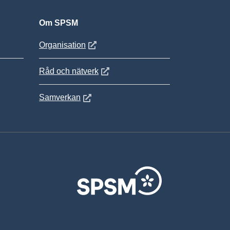
Om SPSM
 fönster
Öppnas i nytt fönster
Organisation
Öppnas i nytt fönster
Råd och nätverk
Öppnas i nytt fönster
Samverkan