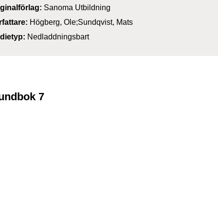
iginalförlag:
Sanoma Utbildning
rfattare:
Högberg, Ole;Sundqvist, Mats
dietyp:
Nedladdningsbart
rundbok 7