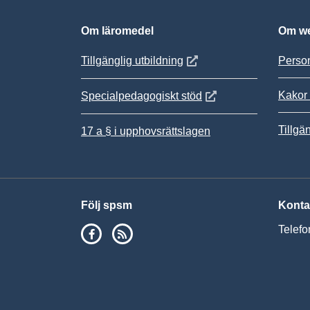
Om läromedel
Om we
Öppnas i nytt fönster
Tillgänglig utbildning
Person
Kakor 
Öppnas i nytt fönster
Specialpedagogiskt stöd
Tillgä
17 a § i upphovsrättslagen
Följ spsm
Konta
SPSM på Facebook
RSS
Telefo