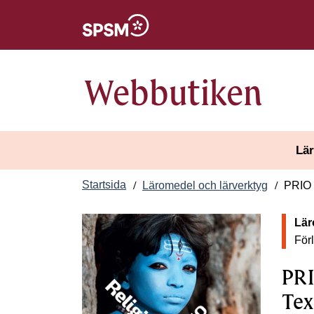
Öppnas i nytt fönster
Webbutiken
Lär
Startsida
Läromedel och lärverktyg
PRIO 
Lär
För
PRI
Tex