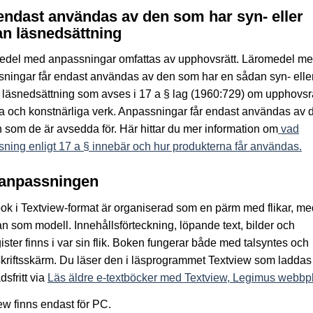
endast användas av den som har syn- eller
n läsnedsättning
edel med anpassningar omfattas av upphovsrätt. Läromedel m
ningar får endast användas av den som har en sådan syn- elle
läsnedsättning som avses i 17 a § lag (1960:729) om upphovsrätt
ära och konstnärliga verk. Anpassningar får endast användas av 
 som de är avsedda för. Här hittar du mer information om
vad
ning enligt 17 a § innebär och hur produkterna får användas.
anpassningen
ok i Textview-format är organiserad som en pärm med flikar, me
an som modell. Innehållsförteckning, löpande text, bilder och
ister finns i var sin flik. Boken fungerar både med talsyntes och
kriftsskärm. Du läser den i läsprogrammet Textview som laddas
dsfritt via
Läs äldre e-textböcker med Textview, Legimus webbpl
ew finns endast för PC.