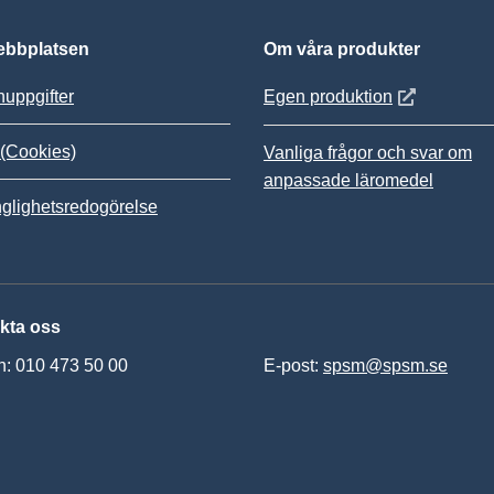
bbplatsen
Om våra produkter
Öppnas i nytt
uppgifter
Egen produktion
(Cookies)
Vanliga frågor och svar om
anpassade läromedel
nglighetsredogörelse
kta oss
n: 010 473 50 00
E-post:
spsm@spsm.se