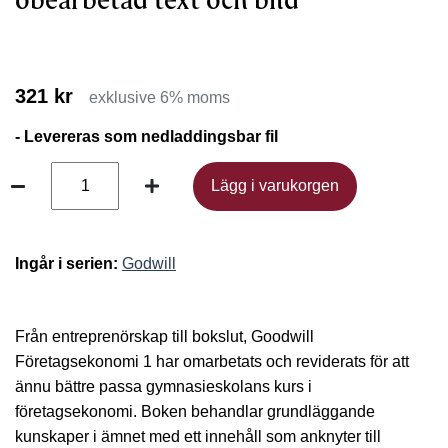
obearbetad text och bild
321 kr
exklusive 6% moms
- Levereras som nedladdingsbar fil
Lägg i varukorgen
Lägg i varukorgen
Ingår i serien:
Godwill
Från entreprenörskap till bokslut, Goodwill
Företagsekonomi 1 har omarbetats och reviderats för att
ännu bättre passa gymnasieskolans kurs i
företagsekonomi. Boken behandlar grundläggande
kunskaper i ämnet med ett innehåll som anknyter till