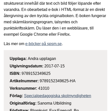
strukturerat innehåll där text och bild följer löpande efter
varandra. En obearbetad e-bok i HTML-format är en direkt
återgivning av den tryckta originalboken. E-boken fungerar
med skärmläsningsprogram, talsyntes och
punktskriftsskärm. Du läser den i en webbläsare, till
exempel Google Chrome eller Firefox.
Läs mer om
e-böcker på spsm.se
.
Upplaga:
Andra upplagan
Utgivningsdatum:
2017-07-15
ISBN:
9789152349625
Artikelnummer:
9789152349625-HA
Verksnummer:
41010
Förlag:
Specialpedagogiska skolmyndigheten
Originalförlag:
Sanoma Utbildning
Författare:
Blomkvist, Eva;Egervall, Bo