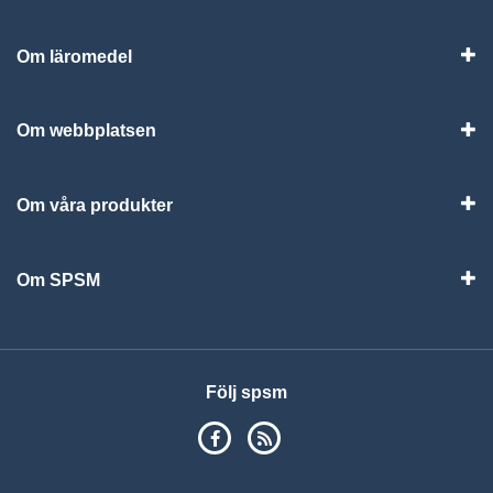
Om läromedel
Vis
Om webbplatsen
Vis
Om våra produkter
Visa
Om SPSM
Vis
Följ spsm
SPSM på Facebook
RSS