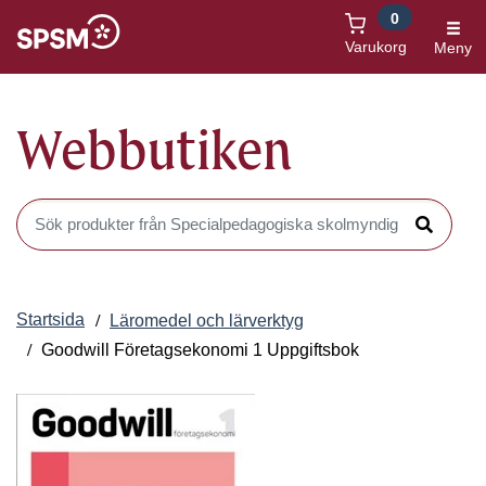
0
Öppnas i nytt fönster
Varukorg
Meny
Webbutiken
Sök produkter i Webbutiken
Sök
Startsida
Läromedel och lärverktyg
Goodwill Företagsekonomi 1 Uppgiftsbok