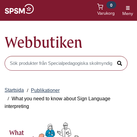
0
Öppnas i nytt fönster
Varukorg
Meny
Webbutiken
Sök produkter i Webbutiken
Sök
Startsida
Publikationer
What you need to know about Sign Language
interpreting