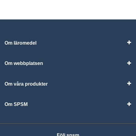
Om läromedel
Vis
Om webbplatsen
Vis
Om våra produkter
Visa
Om SPSM
Vis
Följ spsm