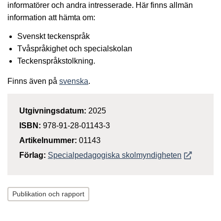
informatörer och andra intresserade. Här finns allmän
information att hämta om:
Svenskt teckenspråk
Tvåspråkighet och specialskolan
Teckenspråkstolkning.
Finns även på
svenska
.
Utgivningsdatum:
2025
ISBN:
978-91-28-01143-3
Artikelnummer:
01143
Öppnas i n
Förlag:
Specialpedagogiska skolmyndigheten
Publikation och rapport