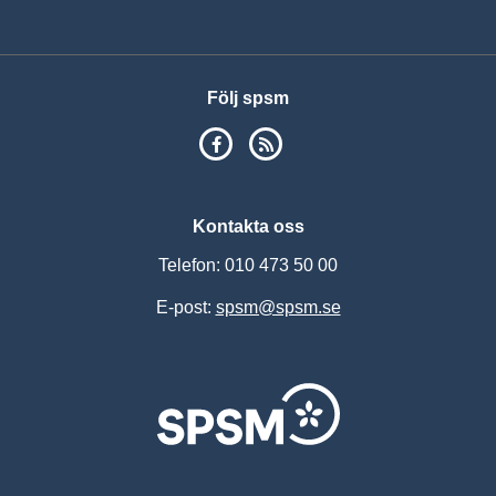
Vis
Följ spsm
SPSM på Facebook
RSS
Kontakta oss
Telefon: 010 473 50 00
E-post:
spsm@spsm.se