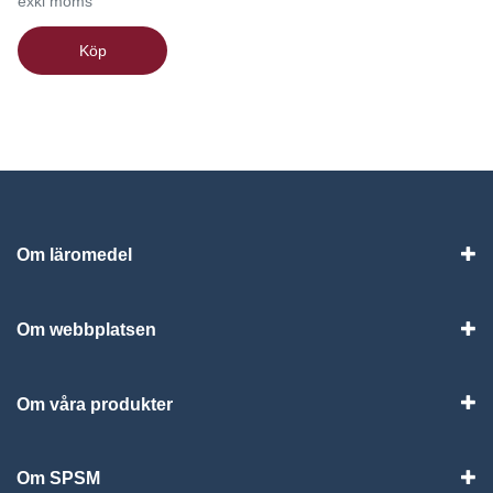
exkl moms
Köp
Om läromedel
Vis
Om webbplatsen
Vis
Om våra produkter
Visa
Om SPSM