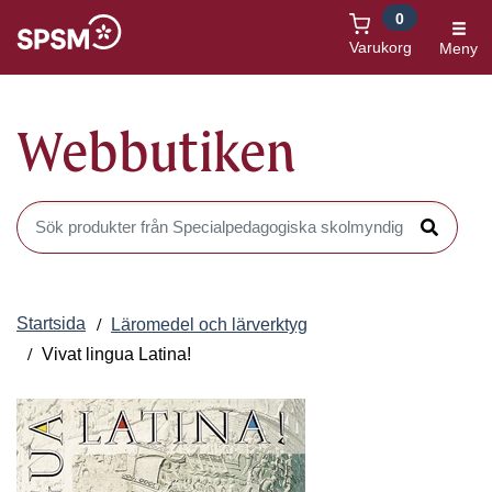
0
Öppnas i nytt fönster
Varukorg
Meny
Webbutiken
Sök produkter i Webbutiken
Sök
Startsida
Läromedel och lärverktyg
Vivat lingua Latina!