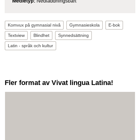
Medietyp:
Nedladdningsbart
Komvux på gymnasial nivå
Gymnasieskola
E-bok
Textview
Blindhet
Synnedsättning
Latin - språk och kultur
Fler format av Vivat lingua Latina!