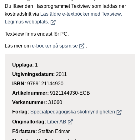
Du läser den i läsprogrammet Textview som laddas ner
kostnadsfritt via
Läs äldre e-textböcker med Textview,
Öppnas i nytt fönster
Legimus webbplats.
Textview finns endast för PC.
Öppnas i nytt fönster
Läs mer om
e-böcker på spsm.se
.
Upplaga:
1
Utgivningsdatum:
2011
ISBN:
9789121144930
Artikelnummer:
9121144930-ECB
Verksnummer:
31060
Öppnas i n
Förlag:
Specialpedagogiska skolmyndigheten
Öppnas i nytt fönster
Originalförlag:
Liber AB
Författare:
Staffan Edmar