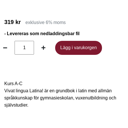
319 kr
exklusive 6% moms
- Levereras som nedladdingsbar fil
Lägg i varukorgen
Lägg i varukorgen
Kurs A-C
Vivat lingua Latina! är en grundbok i latin med allmän
språkkunskap för gymnasieskolan, vuxenutbildning och
självstudier.