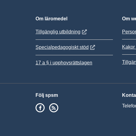
Om läromedel
Om we
Öppnas i nytt fönster
Tillgänglig utbildning
Person
Kakor 
Öppnas i nytt fönster
Specialpedagogiskt stöd
Tillgä
17 a § i upphovsrättslagen
Följ spsm
Konta
SPSM på Facebook
RSS
Telefo