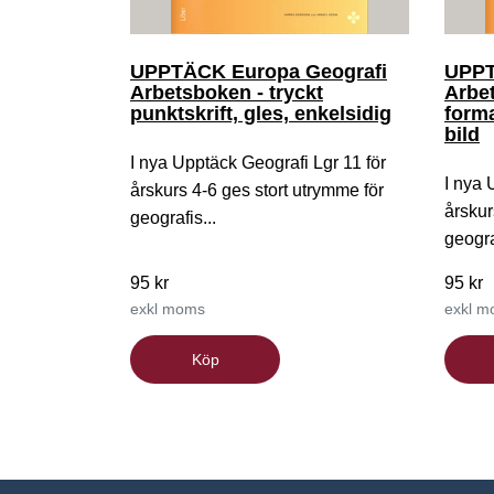
UPPTÄCK Europa Geografi
UPPT
Arbetsboken - tryckt
Arbe
punktskrift, gles, enkelsidig
forma
bild
I nya Upptäck Geografi Lgr 11 för
I nya 
årskurs 4-6 ges stort utrymme för
årskur
geografis...
geogra
95 kr
95 kr
exkl moms
exkl 
Köp