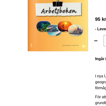
95 k
- Lev
Ingår 
I nya 
geogra
förmåg
För at
grund