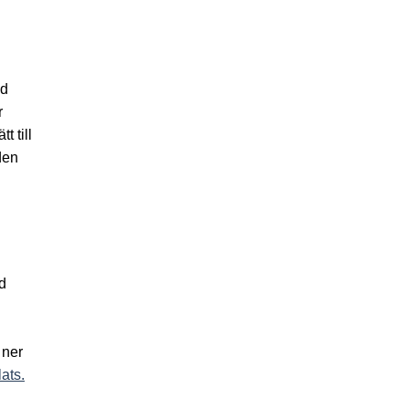
ed
r
 till
den
d
 ner
ats.