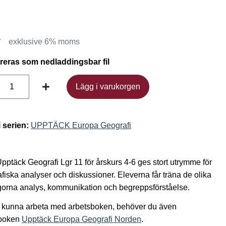
r
exklusive 6% moms
ereras som nedladdingsbar fil
Lägg i varukorgen
Lägg i varukorgen
i serien:
UPPTÄCK Europa Geografi
Upptäck Geografi Lgr 11 för årskurs 4-6 ges stort utrymme för
fiska analyser och diskussioner. Eleverna får träna de olika
orna analys, kommunikation och begreppsförståelse.
t kunna arbeta med arbetsboken, behöver du även
boken
Upptäck Europa Geografi Norden
.