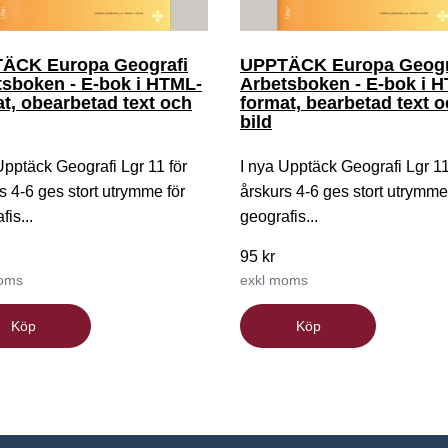
ÄCK Europa Geografi
UPPTÄCK Europa Geogr
tsboken - E-bok i HTML-
Arbetsboken - E-bok i 
t, obearbetad text och
format, bearbetad text 
bild
Upptäck Geografi Lgr 11 för
I nya Upptäck Geografi Lgr 11
s 4-6 ges stort utrymme för
årskurs 4-6 ges stort utrymme
fis...
geografis...
95 kr
moms
exkl moms
Köp
Köp