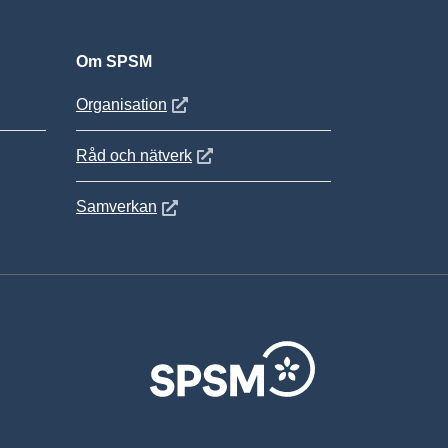
Om SPSM
 fönster
Öppnas i nytt fönster
Organisation
Öppnas i nytt fönster
Råd och nätverk
Öppnas i nytt fönster
Samverkan