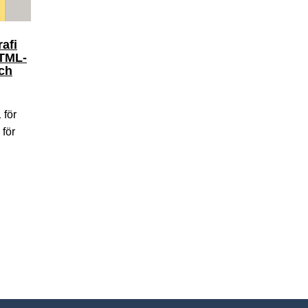
afi
HTML-
och
 för
 för