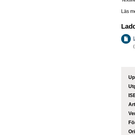
Läs m
Ladd
Up
Ut
IS
Ar
Ve
Fö
Or