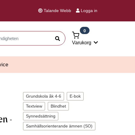
Talande Webb
Logga in
0
Sök
Varukorg
vice
Grundskola åk 4-6
E-bok
Textview
Blindhet
Synnedsättning
n -
Samhällsorienterande ämnen (SO)