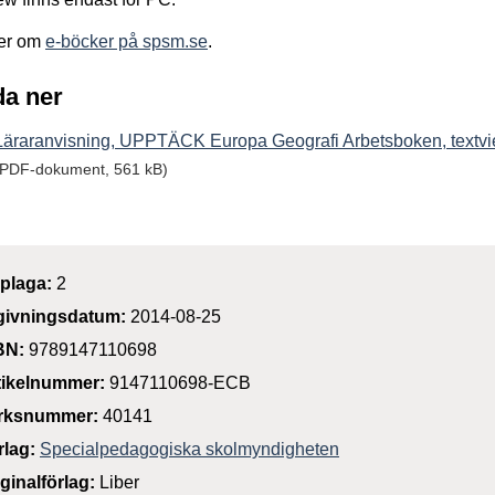
er om
e-böcker på spsm.se
.
a ner
Läraranvisning, UPPTÄCK Europa Geografi Arbetsboken, textv
(PDF-dokument, 561 kB)
plaga:
2
givningsdatum:
2014-08-25
BN:
9789147110698
tikelnummer:
9147110698-ECB
rksnummer:
40141
rlag:
Specialpedagogiska skolmyndigheten
iginalförlag:
Liber