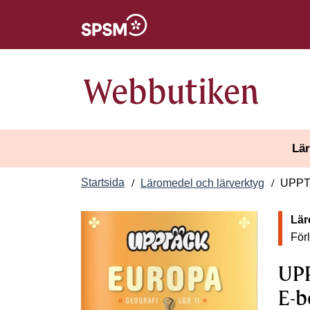
Öppnas i nytt fönster
Webbutiken
Lär
Startsida
Läromedel och lärverktyg
UPPTÄ
Lär
För
UPP
E-b