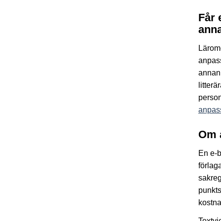
Får 
anna
Lärom
anpass
annan 
litter
person
anpass
Om 
En e-b
förlag
sakreg
punkts
kostna
Textvi