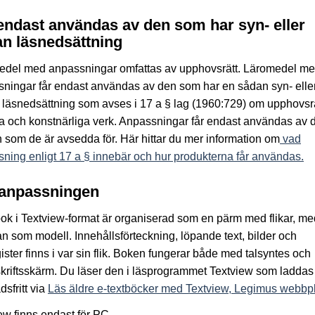
endast användas av den som har syn- eller
n läsnedsättning
edel med anpassningar omfattas av upphovsrätt. Läromedel m
ningar får endast användas av den som har en sådan syn- elle
läsnedsättning som avses i 17 a § lag (1960:729) om upphovsrätt
ära och konstnärliga verk. Anpassningar får endast användas av 
 som de är avsedda för. Här hittar du mer information om
vad
ning enligt 17 a § innebär och hur produkterna får användas.
anpassningen
ok i Textview-format är organiserad som en pärm med flikar, me
an som modell. Innehållsförteckning, löpande text, bilder och
ister finns i var sin flik. Boken fungerar både med talsyntes och
kriftsskärm. Du läser den i läsprogrammet Textview som laddas
dsfritt via
Läs äldre e-textböcker med Textview, Legimus webbpl
ew finns endast för PC.