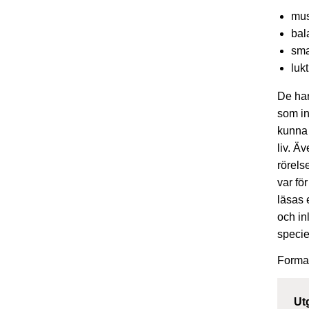
mus
bal
sm
lukt
De har
som in
kunna 
liv. Ä
rörels
var fö
läsas 
och in
specie
Forma
Ut