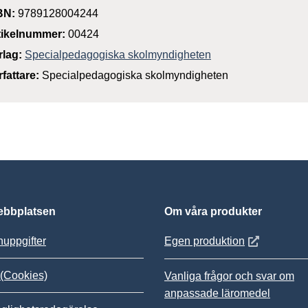
BN:
9789128004244
tikelnummer:
00424
rlag:
Specialpedagogiska skolmyndigheten
rfattare:
Specialpedagogiska skolmyndigheten
bbplatsen
Om våra produkter
Öppnas i nytt
uppgifter
Egen produktion
(Cookies)
Vanliga frågor och svar om
anpassade läromedel