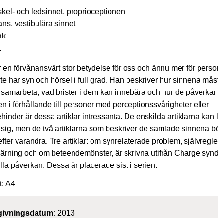
kel- och ledsinnet, proprioceptionen
ans, vestibulära sinnet
ak
.
 en förvånansvärt stor betydelse för oss och ännu mer för perso
te har syn och hörsel i full grad. Han beskriver hur sinnena mås
samarbeta, vad brister i dem kan innebära och hur de påverkar
ven i förhållande till personer med perceptionssvårigheter eller
ehinder är dessa artiklar intressanta. De enskilda artiklarna kan 
r sig, men de två artiklarna som beskriver de samlade sinnena b
efter varandra. Tre artiklar: om synrelaterade problem, självregle
lärning och om beteendemönster, är skrivna utifrån Charge syn
lla påverkan. Dessa är placerade sist i serien.
t: A4
givningsdatum:
2013