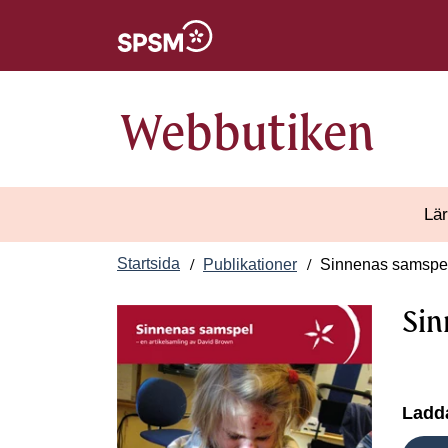
Öppnas i nytt fönster
Webbutiken
Lär
Startsida
Publikationer
Sinnenas samspe
Sin
Ladda