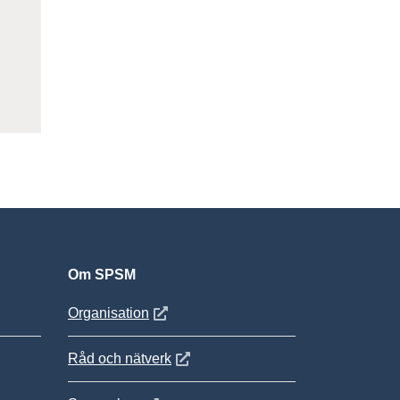
Om SPSM
 fönster
Öppnas i nytt fönster
Organisation
Öppnas i nytt fönster
Råd och nätverk