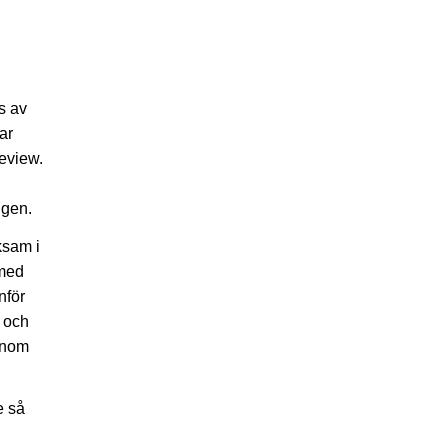
s av
ar
Review.
ngen.
ksam i
 med
nför
 och
onom
e så