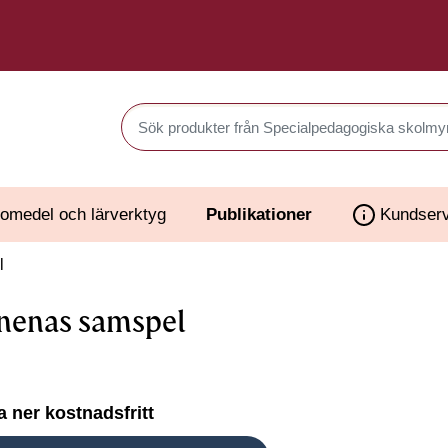
Sök produkter i Webbutiken
omedel och lärverktyg
Publikationer
Kundserv
l
nenas samspel
 ner kostnadsfritt