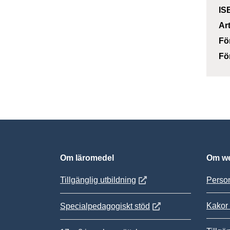
IS
Ar
Fö
Fö
Om läromedel
Om we
Öppnas i nytt fönster
Tillgänglig utbildning
Person
Kakor 
Öppnas i nytt fönster
Specialpedagogiskt stöd