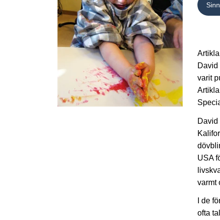
Sin
Artikl
David 
varit 
Artikl
Specia
David 
Kalifo
dövbli
USA fö
livskv
varmt 
I de f
ofta ta