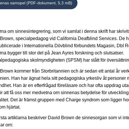
nenas samspel (PDF-dokument, 5,3 mB)
arna om sinnesintegrering, som vi samlat i denna skrift har skrivit
Brown, specialpedagog vid California Deafblind Services. De h
publicerade i Internationella Dövblind förbundets Magasin, DbI 
arna bygger till stor del på Jean Ayres forskning och slutsatser.
lpedagogiska skolmyndigheten (SPSM) har stått för översättni
Brown kommer från Storbritannien och är sedan ett antal år ver
rnien. Han har ägnat hela sitt pedagogiska yrkesliv åt personer
ndhet. Han är en efterfrågad föreläsare och har ofta uppdrag uta
r att få oss mer medvetna om sinnenas betydelse för utveckling
alitet. Det är främst gruppen med Charge syndrom som ligger h
om hjärtat.
örsta artiklarna beskriver David Brown de sinnesorgan som vi int
lar om: