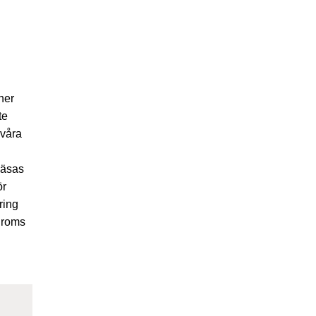
ner
te
 våra
läsas
ör
ring
droms