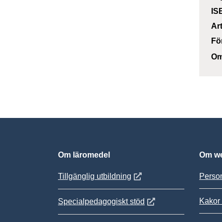
IS
Ar
Fö
Om
Om läromedel
Om we
Öppnas i nytt fönster
Tillgänglig utbildning
Person
Kakor 
Öppnas i nytt fönster
Specialpedagogiskt stöd