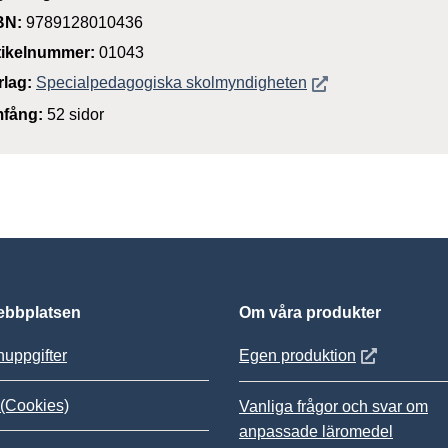
BN:
9789128010436
tikelnummer:
01043
Öppnas i nytt föns
rlag:
Specialpedagogiska skolmyndigheten
fång:
52 sidor
bbplatsen
Om våra produkter
Öppnas i nytt
uppgifter
Egen produktion
(Cookies)
Vanliga frågor och svar om
anpassade läromedel