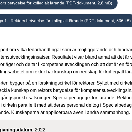
ors betydelse för kollegialt lärande (PDF-dokument, 2,8 mB)
ga 1 - Rektors betydelse för kollegialt lärande (PDF-dokument, 536 kB)
port om vilka ledarhandlingar som är möjliggörande och hindra
ensutvecklingsinsatser. Resultatet visar bland annat att det är v
ktor äger och deltar i kompetensutvecklingen och att det är en förd
lingsarbetet om rektor har kunskap om redskap för kollegialt lär
ten bygger på en forskningscirkel för rektorer. Syftet med cirkel
veckla kunskap om rektors betydelse för kompetensutvecklingsin
gångspunkt i satsningen Specialpedagogik för lärande. Rektor
 i cirkeln parallellt med att deras personal deltog i Specialpeda
rande. Kunskaperna är applicerbara även i andra sammanhang.
givningsdatum:
2022