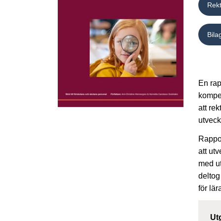
Rekt
Bila
En rap
kompet
att re
utveck
Rappor
att ut
med ut
deltog
för lä
Ut