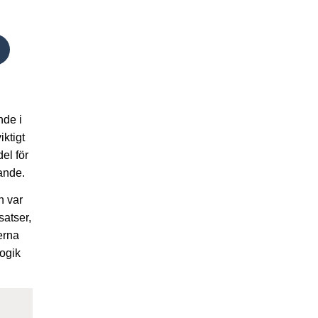
nde i
iktigt
el för
ande.
n var
satser,
erna
gogik