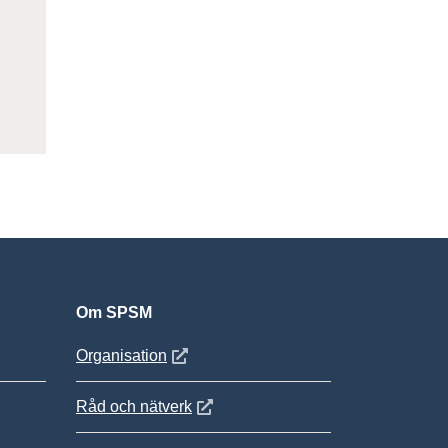
ter
Om SPSM
 fönster
Öppnas i nytt fönster
Organisation
Öppnas i nytt fönster
Råd och nätverk