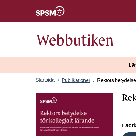
Öppnas i nytt fönster
Webbutiken
Lär
Startsida
Publikationer
Rektors betydelse 
Rek
Ladda