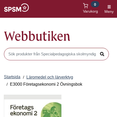
0
Öppnas i nytt fönster
Varukorg
Meny
Webbutiken
Sök produkter i Webbutiken
Sök
Startsida
Läromedel och lärverktyg
E3000 Företagsekonomi 2 Övningsbok