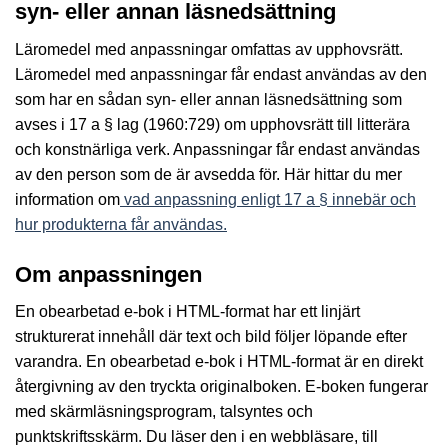
syn- eller annan läsnedsättning
Läromedel med anpassningar omfattas av upphovsrätt.
Läromedel med anpassningar får endast användas av den
som har en sådan syn- eller annan läsnedsättning som
avses i 17 a § lag (1960:729) om upphovsrätt till litterära
och konstnärliga verk. Anpassningar får endast användas
av den person som de är avsedda för. Här hittar du mer
information om
vad anpassning enligt 17 a § innebär och
hur produkterna får användas.
Om anpassningen
En obearbetad e-bok i HTML-format har ett linjärt
strukturerat innehåll där text och bild följer löpande efter
varandra. En obearbetad e-bok i HTML-format är en direkt
återgivning av den tryckta originalboken. E-boken fungerar
med skärmläsningsprogram, talsyntes och
punktskriftsskärm. Du läser den i en webbläsare, till