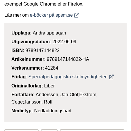
exempel Google Chrome eller Firefox.
Öppnas i nytt fönster
Läs mer om
e-böcker på spsm.se
.
Upplaga:
Andra upplagan
Utgivningsdatum:
2022-06-09
ISBN:
9789147144822
Artikelnummer:
9789147144822-HA
Verksnummer:
41284
Öppnas i n
Förlag:
Specialpedagogiska skolmyndigheten
Originalförlag:
Liber
Författare:
Andersson, Jan-Olof;Ekström,
Cege;Jansson, Rolf
Medietyp:
Nedladdningsbart