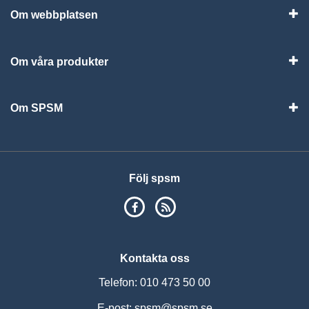
Om webbplatsen
Vis
Om våra produkter
Visa
Om SPSM
Vis
Följ spsm
SPSM på Facebook
RSS
Kontakta oss
Telefon: 010 473 50 00
E-post:
spsm@spsm.se