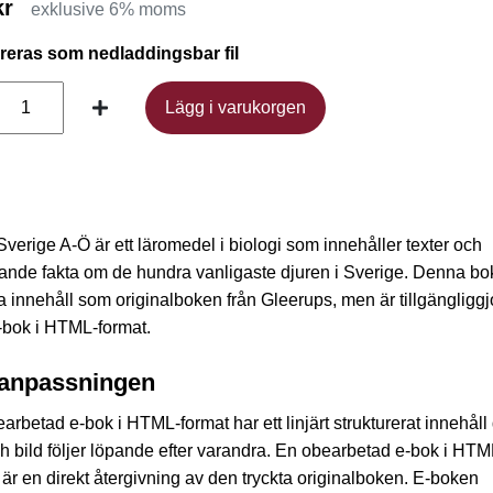
kr
exklusive 6% moms
ereras som nedladdingsbar fil
Lägg i varukorgen
Lägg i varukorgen
 Sverige A-Ö är ett läromedel i biologi som innehåller texter och
nde fakta om de hundra vanligaste djuren i Sverige. Denna bo
innehåll som originalboken från Gleerups, men är tillgängliggj
bok i HTML-format.
anpassningen
arbetad e-bok i HTML-format har ett linjärt strukturerat innehåll
ch bild följer löpande efter varandra. En obearbetad e-bok i HTM
 är en direkt återgivning av den tryckta originalboken. E-boken