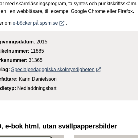
ar med skärmläsningsprogram, talsyntes och punktskriftsskärm
den i en webbläsare, till exempel Google Chrome eller Firefox.
Öppnas i nytt fönster
er om
e-böcker på spsm.se
.
givningsdatum:
2015
tikelnummer:
11885
rksnummer:
31365
Öppnas i nytt föns
rlag:
Specialpedagogiska skolmyndigheten
rfattare:
Karin Danielsson
dietyp:
Nedladdningsbart
Ö, e-bok html, utan svällpappersbilder