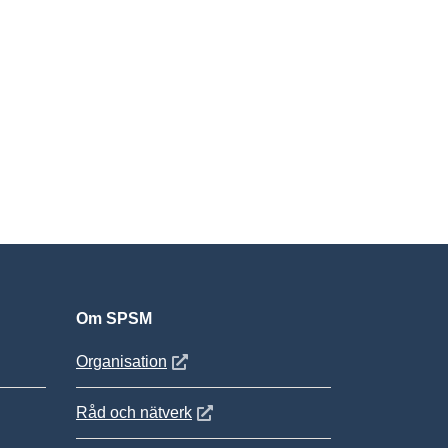
Om SPSM
 fönster
Öppnas i nytt fönster
Organisation
Öppnas i nytt fönster
Råd och nätverk