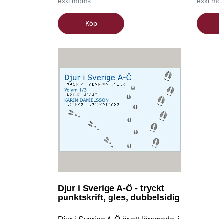
exkl moms
exkl 
Köp
Djur i Sverige A-Ö - tryckt
punktskrift, gles, dubbelsidig