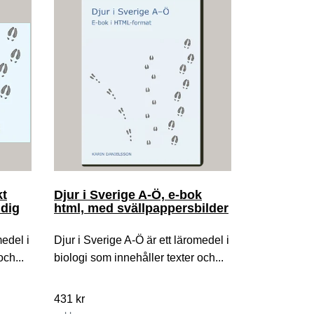
kt
Djur i Sverige A-Ö, e-bok
idig
html, med svällpappersbilder
medel i
Djur i Sverige A-Ö är ett läromedel i
och...
biologi som innehåller texter och...
431 kr