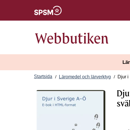
Öppnas i nytt fönster
Webbutiken
Lär
Startsida
Läromedel och lärverktyg
Djur i
Dju
svä