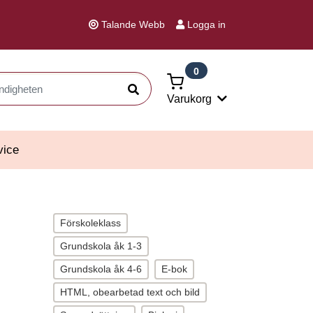
Talande Webb
Logga in
0
Sök
Varukorg
vice
Förskoleklass
Grundskola åk 1-3
Grundskola åk 4-6
E-bok
HTML, obearbetad text och bild