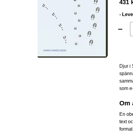
431 
- Lev
Djur i
spänna
samma 
som e-
Om 
En obe
text o
format