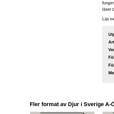
funger
läser 
Läs m
Ut
Ar
Ve
Fö
Fö
Me
Fler format av Djur i Sverige A-