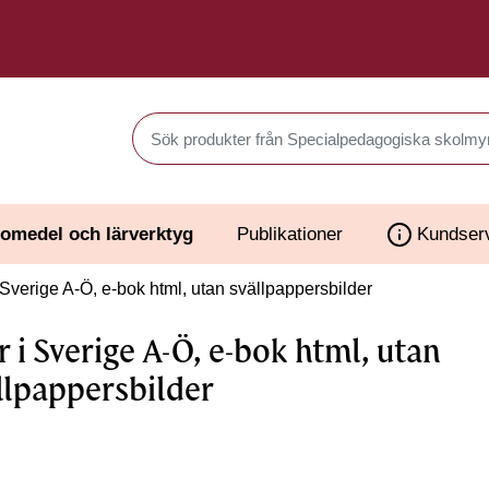
Sök produkter i Webbutiken
omedel och lärverktyg
Publikationer
Kundser
 Sverige A-Ö, e-bok html, utan svällpappersbilder
r i Sverige A-Ö, e-bok html, utan
llpappersbilder