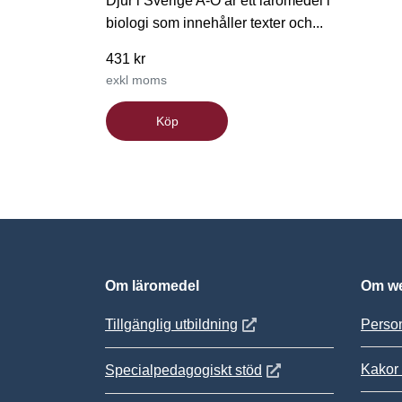
Djur i Sverige A-Ö är ett läromedel i
biologi som innehåller texter och...
431 kr
exkl moms
Köp
Om läromedel
Om we
Öppnas i nytt fönster
Tillgänglig utbildning
Person
Kakor 
Öppnas i nytt fönster
Specialpedagogiskt stöd