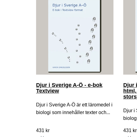
Djur i Sverige A-Ö - e-bok
Djur 
Textview
html,
stors
Djur i Sverige A-Ö är ett läromedel i
Djur i
biologi som innehåller texter och...
biolog
431 kr
431 kr