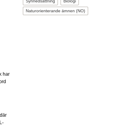
Synnedsättning
Biologi
Naturorienterande ämnen (NO)
k har
ord
 där
L-