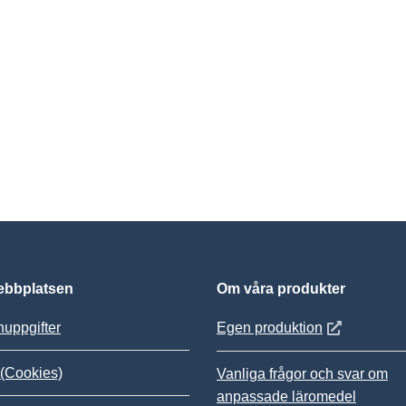
bbplatsen
Om våra produkter
Öppnas i nytt
uppgifter
Egen produktion
(Cookies)
Vanliga frågor och svar om
anpassade läromedel