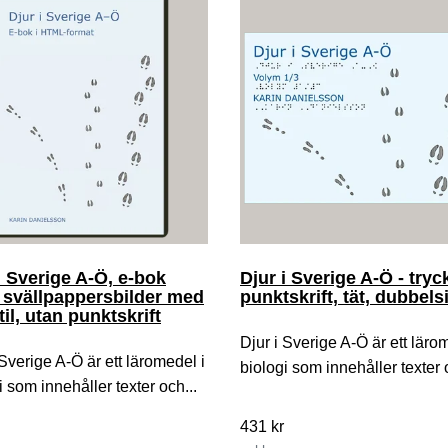
i Sverige A-Ö, e-bok
Djur i Sverige A-Ö - tryc
 svällpappersbilder med
punktskrift, tät, dubbels
til, utan punktskrift
Djur i Sverige A-Ö är ett läro
 Sverige A-Ö är ett läromedel i
biologi som innehåller texter 
i som innehåller texter och...
431 kr