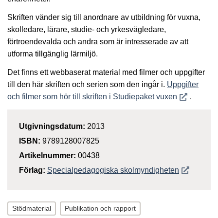
Skriften vänder sig till anordnare av utbildning för vuxna,
skolledare, lärare, studie- och yrkesvägledare,
förtroendevalda och andra som är intresserade av att
utforma tillgänglig lärmiljö.
Det finns ett webbaserat material med filmer och uppgifter
till den här skriften och serien som den ingår i.
Uppgifter
Öppnas i nyt
och filmer som hör till skriften i Studiepaket vuxen
.
Utgivningsdatum:
2013
ISBN:
9789128007825
Artikelnummer:
00438
Öppnas i n
Förlag:
Specialpedagogiska skolmyndigheten
Stödmaterial
Publikation och rapport