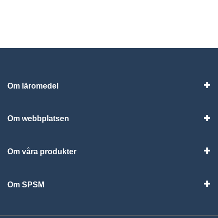
Om läromedel
Vis
Om webbplatsen
Vis
Om våra produkter
Visa
Om SPSM
Vis