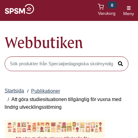
0
Öppnas i nytt fönster
Varukorg
Meny
Webbutiken
Sök produkter i Webbutiken
Sök
Startsida
Publikationer
Att göra studiesituationen tillgänglig för vuxna med
lindrig utvecklingsstörning