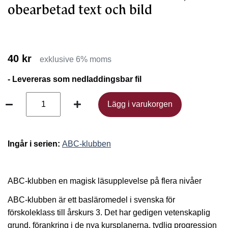
obearbetad text och bild
40 kr
exklusive 6% moms
- Levereras som nedladdingsbar fil
Lägg i varukorgen
Lägg i varukorgen
Ingår i serien:
ABC-klubben
ABC-klubben en magisk läsupplevelse på flera nivåer
ABC-klubben är ett basläromedel i svenska för
förskoleklass till årskurs 3. Det har gedigen vetenskaplig
grund, förankring i de nya kursplanerna, tydlig progression