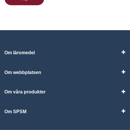
Om läromedel
Vis
Om webbplatsen
Vis
Om våra produkter
Visa
Om SPSM
Vis