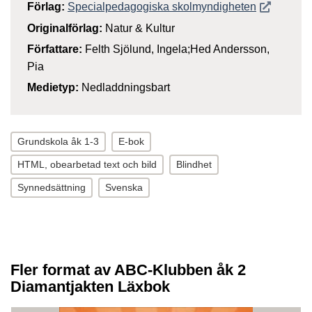
Öppnas i n
Förlag:
Specialpedagogiska skolmyndigheten
Originalförlag:
Natur & Kultur
Författare:
Felth Sjölund, Ingela;Hed Andersson,
Pia
Medietyp:
Nedladdningsbart
Grundskola åk 1-3
E-bok
HTML, obearbetad text och bild
Blindhet
Synnedsättning
Svenska
Fler format av ABC-Klubben åk 2
Diamantjakten Läxbok