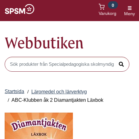
0
Öppnas i nytt fönster
Varukorg
Meny
Webbutiken
Sök produkter i Webbutiken
Sök
Startsida
Läromedel och lärverktyg
ABC-Klubben åk 2 Diamantjakten Läxbok