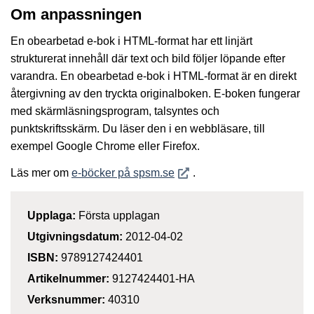
Om anpassningen
En obearbetad e-bok i HTML-format har ett linjärt
strukturerat innehåll där text och bild följer löpande efter
varandra. En obearbetad e-bok i HTML-format är en direkt
återgivning av den tryckta originalboken. E-boken fungerar
med skärmläsningsprogram, talsyntes och
punktskriftsskärm. Du läser den i en webbläsare, till
exempel Google Chrome eller Firefox.
Öppnas i nytt fönster
Läs mer om
e-böcker på spsm.se
.
Upplaga:
Första upplagan
Utgivningsdatum:
2012-04-02
ISBN:
9789127424401
Artikelnummer:
9127424401-HA
Verksnummer:
40310