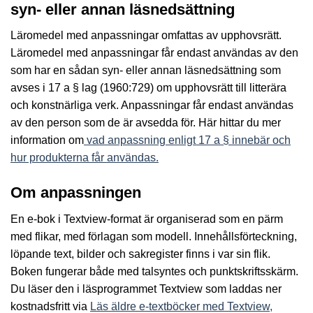
syn- eller annan läsnedsättning
Läromedel med anpassningar omfattas av upphovsrätt.
Läromedel med anpassningar får endast användas av den
som har en sådan syn- eller annan läsnedsättning som
avses i 17 a § lag (1960:729) om upphovsrätt till litterära
och konstnärliga verk. Anpassningar får endast användas
av den person som de är avsedda för. Här hittar du mer
information om
vad anpassning enligt 17 a § innebär och
hur produkterna får användas.
Om anpassningen
En e-bok i Textview-format är organiserad som en pärm
med flikar, med förlagan som modell. Innehållsförteckning,
löpande text, bilder och sakregister finns i var sin flik.
Boken fungerar både med talsyntes och punktskriftsskärm.
Du läser den i läsprogrammet Textview som laddas ner
kostnadsfritt via
Läs äldre e-textböcker med Textview,