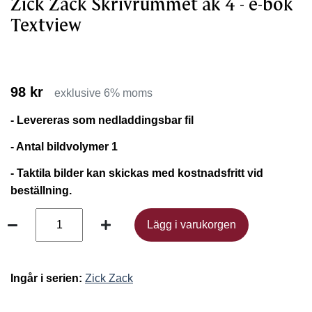
Zick Zack Skrivrummet åk 4 - e-bok
Textview
98 kr
exklusive 6% moms
- Levereras som nedladdingsbar fil
- Antal bildvolymer 1
- Taktila bilder kan skickas med kostnadsfritt vid
beställning.
Lägg i varukorgen
Lägg i varukorgen
Ingår i serien:
Zick Zack