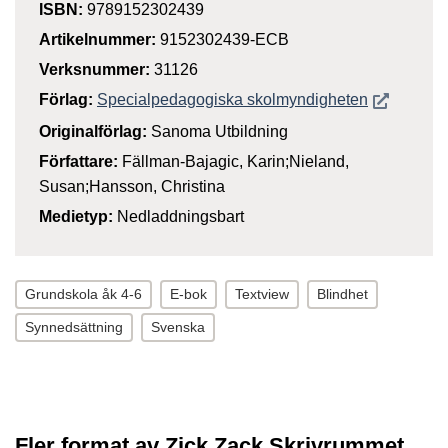
ISBN:
9789152302439
Artikelnummer:
9152302439-ECB
Verksnummer:
31126
Öppnas i n
Förlag:
Specialpedagogiska skolmyndigheten
Originalförlag:
Sanoma Utbildning
Författare:
Fällman-Bajagic, Karin;Nieland,
Susan;Hansson, Christina
Medietyp:
Nedladdningsbart
Grundskola åk 4-6
E-bok
Textview
Blindhet
Synnedsättning
Svenska
Fler format av Zick Zack Skrivrummet