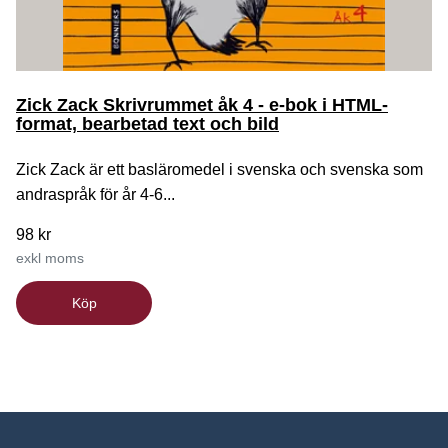
Zick Zack Skrivrummet åk 4 - e-bok i HTML-
format, bearbetad text och bild
Zick Zack är ett basläromedel i svenska och svenska som
andraspråk för år 4-6...
98 kr
exkl moms
Köp