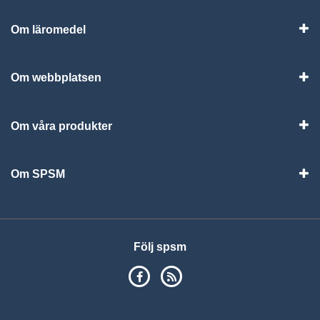
Om läromedel
Vis
Om webbplatsen
Vis
Om våra produkter
Visa
Om SPSM
Vis
Följ spsm
SPSM på Facebook
RSS