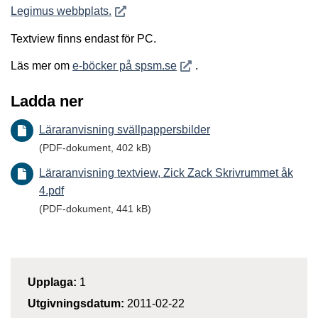
Öppnas i nytt fönster
Legimus webbplats.
Textview finns endast för PC.
Öppnas i nytt fönster
Läs mer om
e-böcker på spsm.se
.
Ladda ner
Läraranvisning svällpappersbilder
(PDF-dokument, 402 kB)
Läraranvisning textview, Zick Zack Skrivrummet åk
4.pdf
(PDF-dokument, 441 kB)
Upplaga:
1
Utgivningsdatum:
2011-02-22