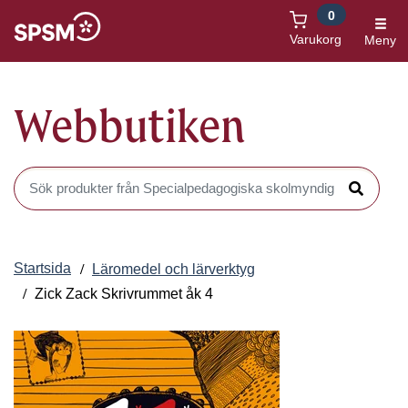
0
Öppnas i nytt fönster
Varukorg
Meny
Webbutiken
Sök produkter i Webbutiken
Sök
Startsida
Läromedel och lärverktyg
Zick Zack Skrivrummet åk 4