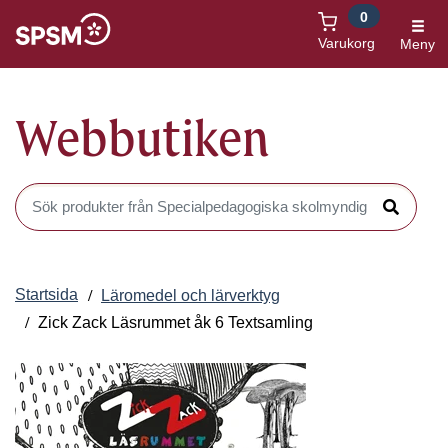
0
Öppnas i nytt fönster
Varukorg
Meny
Webbutiken
Sök produkter i Webbutiken
Sök
Startsida
Läromedel och lärverktyg
Zick Zack Läsrummet åk 6 Textsamling