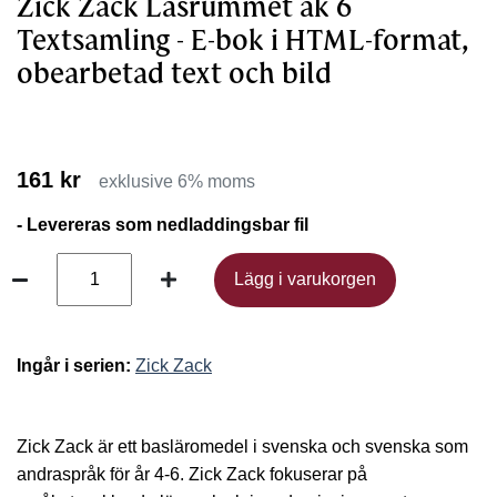
Zick Zack Läsrummet åk 6
Textsamling - E-bok i HTML-format,
obearbetad text och bild
161 kr
exklusive 6% moms
- Levereras som nedladdingsbar fil
Lägg i varukorgen
Lägg i varukorgen
Ingår i serien:
Zick Zack
Zick Zack är ett basläromedel i svenska och svenska som
andraspråk för år 4-6. Zick Zack fokuserar på