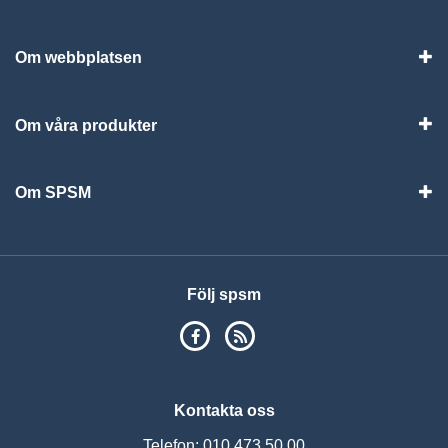
Vis
Om webbplatsen
Vis
Om våra produkter
Visa
Om SPSM
Vis
Följ spsm
SPSM på Facebook
RSS
Kontakta oss
Telefon: 010 473 50 00