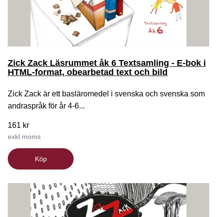
Zick Zack Läsrummet åk 6 Textsamling - E-bok i
HTML-format, obearbetad text och bild
Zick Zack är ett basläromedel i svenska och svenska som
andraspråk för år 4-6...
161 kr
exkl moms
Köp