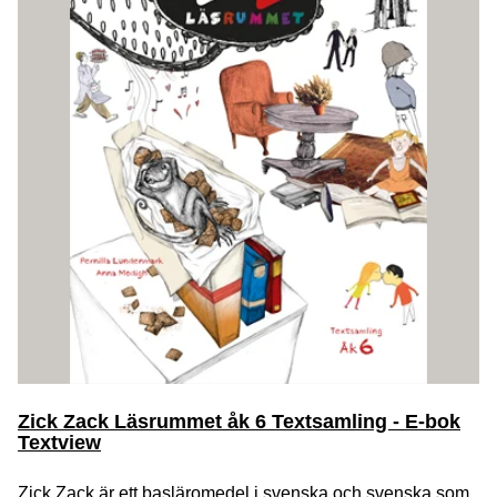
Zick Zack Läsrummet åk 6 Textsamling - E-bok
Textview
Zick Zack är ett basläromedel i svenska och svenska som