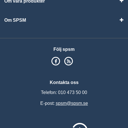
Om våra produkter
Visa
Om SPSM
Vis
Följ spsm
SPSM på Facebook
RSS
Kontakta oss
Telefon: 010 473 50 00
E-post:
spsm@spsm.se