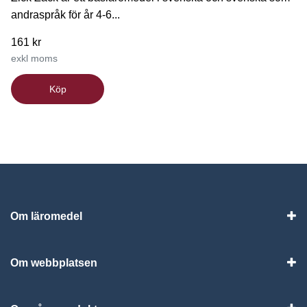
andraspråk för år 4-6...
161 kr
exkl moms
Köp
Om läromedel
Vis
Om webbplatsen
Vis