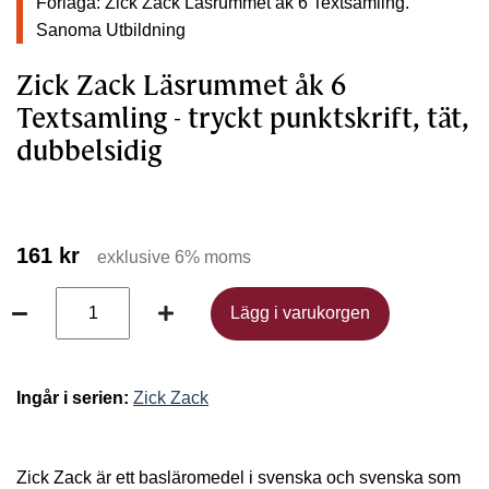
Förlaga: Zick Zack Läsrummet åk 6 Textsamling.
Sanoma Utbildning
Zick Zack Läsrummet åk 6
Textsamling - tryckt punktskrift, tät,
dubbelsidig
161 kr
exklusive 6% moms
Lägg i varukorgen
Lägg i varukorgen
Ingår i serien:
Zick Zack
Zick Zack är ett basläromedel i svenska och svenska som