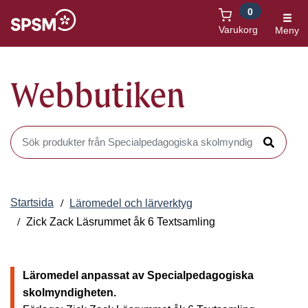
0
Öppnas i nytt fönster
Varukorg
Meny
Webbutiken
Sök produkter i Webbutiken
Sök
Startsida
Läromedel och lärverktyg
Zick Zack Läsrummet åk 6 Textsamling
Läromedel anpassat av Specialpedagogiska
skolmyndigheten.