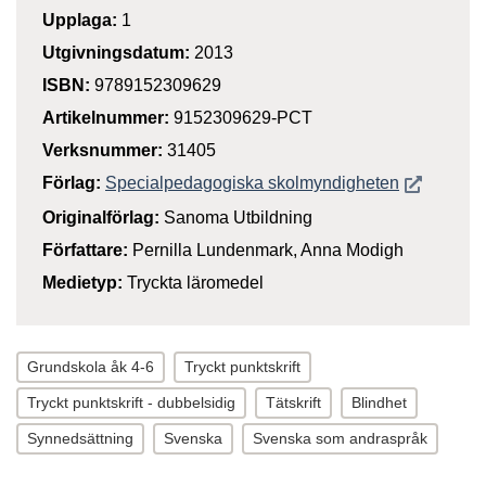
Upplaga:
1
Utgivningsdatum:
2013
ISBN:
9789152309629
Artikelnummer:
9152309629-PCT
Verksnummer:
31405
Öppnas i n
Förlag:
Specialpedagogiska skolmyndigheten
Originalförlag:
Sanoma Utbildning
Författare:
Pernilla Lundenmark, Anna Modigh
Medietyp:
Tryckta läromedel
Grundskola åk 4-6
Tryckt punktskrift
Tryckt punktskrift - dubbelsidig
Tätskrift
Blindhet
Synnedsättning
Svenska
Svenska som andraspråk