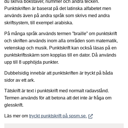
du skriva bokstäver, nummer och andra tecken.
Punktskriften är baserat på det latinska alfabetet men
används även på andra språk som skrivs med andra
skriftsystem, till exempel arabiska.
På många språk används termen ”braille” om punktskrift
och skriften används inom alla områden som matematik,
vetenskap och musik. Punktskrift kan också läsas på en
punktskriftsskärm som kopplas till en dator. Då används
upp till 8 upphöjda punkter.
Dubbelsidig innebär att punktskriften är tryckt på båda
sidor av ett ark.
Tätskrift är text i punktskrift med normalt radavstånd.
Termen används för att betona att det inte är fråga om
glesskrift.
Öppnas i nytt fönster
Läs mer om
tryckt punktskrift på spsm.se.