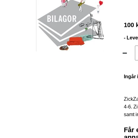
100 
- Lev
Ingår 
ZickZa
4-6. Z
samt i
Får 
anna