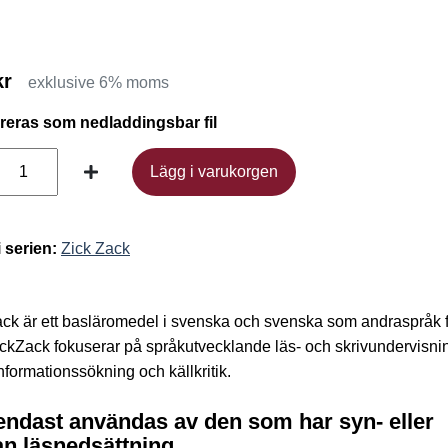
kr
exklusive 6% moms
ereras som nedladdingsbar fil
Lägg i varukorgen
Lägg i varukorgen
i serien:
Zick Zack
ck är ett basläromedel i svenska och svenska som andraspråk f
ickZack fokuserar på språkutvecklande läs- och skrivundervisni
nformationssökning och källkritik.
endast användas av den som har syn- eller
n läsnedsättning