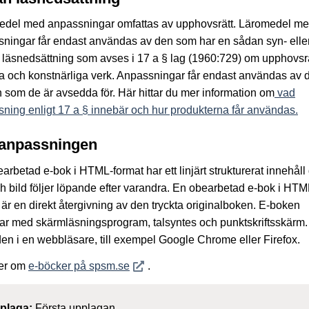
edel med anpassningar omfattas av upphovsrätt. Läromedel m
ningar får endast användas av den som har en sådan syn- elle
läsnedsättning som avses i 17 a § lag (1960:729) om upphovsrätt
ära och konstnärliga verk. Anpassningar får endast användas av 
 som de är avsedda för. Här hittar du mer information om
vad
ning enligt 17 a § innebär och hur produkterna får användas.
anpassningen
arbetad e-bok i HTML-format har ett linjärt strukturerat innehåll
ch bild följer löpande efter varandra. En obearbetad e-bok i HTM
 är en direkt återgivning av den tryckta originalboken. E-boken
ar med skärmläsningsprogram, talsyntes och punktskriftsskärm
den i en webbläsare, till exempel Google Chrome eller Firefox.
Öppnas i nytt fönster
er om
e-böcker på spsm.se
.
plaga:
Första upplagan