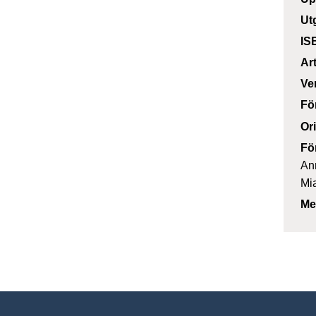
Ut
IS
Ar
Ve
Fö
Or
Fö
An
Mi
Me