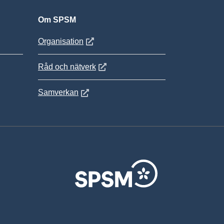
Om SPSM
 fönster
Öppnas i nytt fönster
Organisation
Öppnas i nytt fönster
Råd och nätverk
Öppnas i nytt fönster
Samverkan