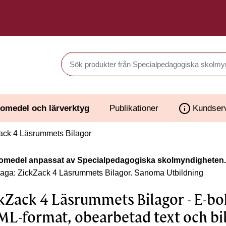
Sök produkter i Webbutiken
omedel och lärverktyg
Publikationer
Kundser
ack 4 Läsrummets Bilagor
omedel anpassat av Specialpedagogiska skolmyndigheten.
laga: ZickZack 4 Läsrummets Bilagor.
Sanoma Utbildning
kZack 4 Läsrummets Bilagor - E-bok
L-format, obearbetad text och bi