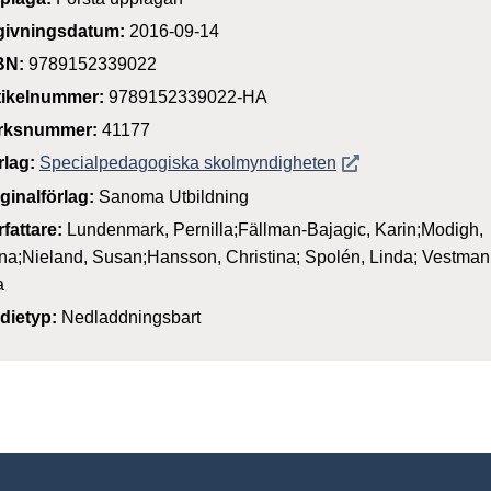
givningsdatum:
2016-09-14
BN:
9789152339022
tikelnummer:
9789152339022-HA
rksnummer:
41177
Öppnas i nytt föns
rlag:
Specialpedagogiska skolmyndigheten
iginalförlag:
Sanoma Utbildning
rfattare:
Lundenmark, Pernilla;Fällman-Bajagic, Karin;Modigh,
na;Nieland, Susan;Hansson, Christina; Spolén, Linda; Vestman
a
dietyp:
Nedladdningsbart