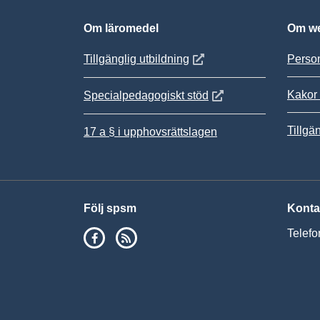
Om läromedel
Om we
Öppnas i nytt fönster
Tillgänglig utbildning
Person
Kakor 
Öppnas i nytt fönster
Specialpedagogiskt stöd
Tillgä
17 a § i upphovsrättslagen
Följ spsm
Konta
SPSM på Facebook
RSS
Telefo