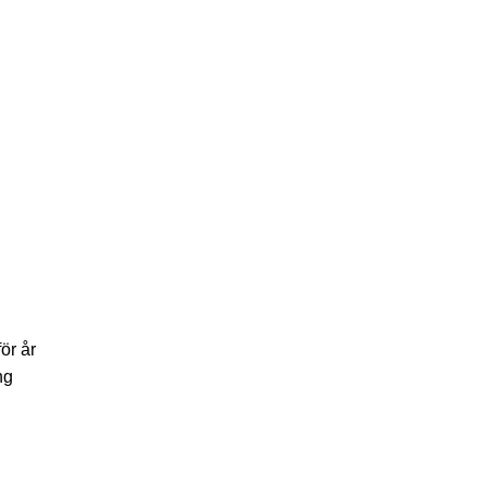
ör år
ng