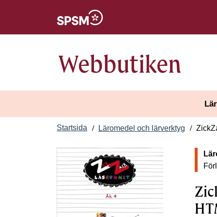
Öppnas i nytt fönster
Webbutiken
Lär
Startsida
Läromedel och lärverktyg
ZickZ
Lär
För
Zic
HTM