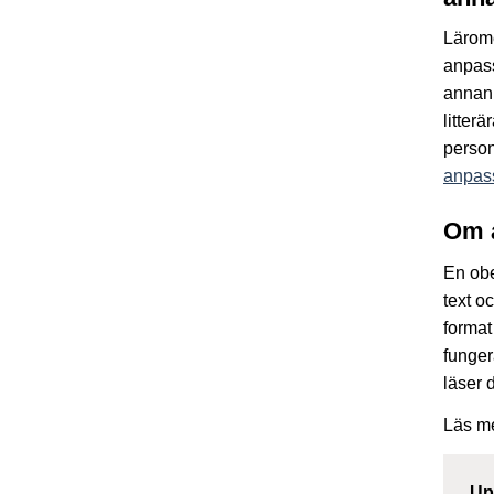
Lärom
anpass
annan 
litter
person
anpass
Om 
En obe
text o
format
funger
läser 
Läs m
Up