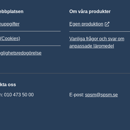
bbplatsen
Om våra produkter
Öppnas i nytt
uppgifter
Egen produktion
(Cookies)
Vanliga frågor och svar om
anpassade läromedel
nglighetsredogörelse
kta oss
n: 010 473 50 00
E-post:
spsm@spsm.se