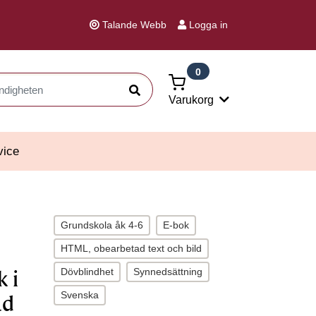
Talande Webb
Logga in
0
Sök
Varukorg
vice
Grundskola åk 4-6
E-bok
HTML, obearbetad text och bild
Dövblindhet
Synnedsättning
 i
Svenska
ld