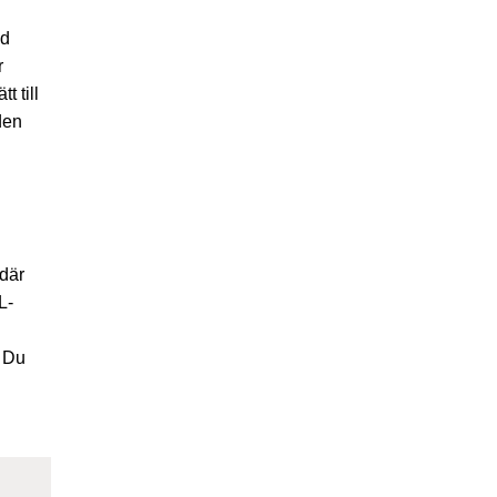
ed
r
 till
den
 där
L-
. Du