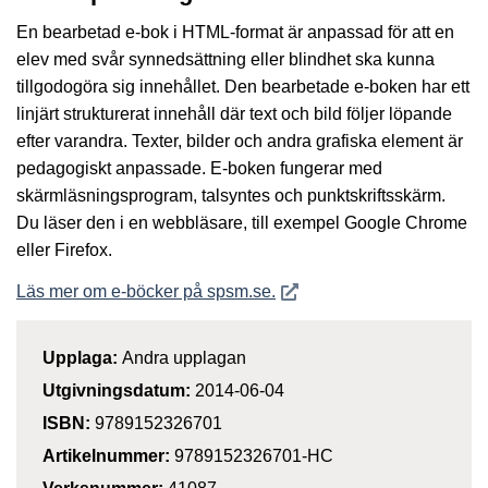
En bearbetad e-bok i HTML-format är anpassad för att en
elev med svår synnedsättning eller blindhet ska kunna
tillgodogöra sig innehållet. Den bearbetade e-boken har ett
linjärt strukturerat innehåll där text och bild följer löpande
efter varandra. Texter, bilder och andra grafiska element är
pedagogiskt anpassade. E-boken fungerar med
skärmläsningsprogram, talsyntes och punktskriftsskärm.
Du läser den i en webbläsare, till exempel Google Chrome
eller Firefox.
Öppnas i nytt fönster
Läs mer om e-böcker på spsm.se.
Upplaga:
Andra upplagan
Utgivningsdatum:
2014-06-04
ISBN:
9789152326701
Artikelnummer:
9789152326701-HC