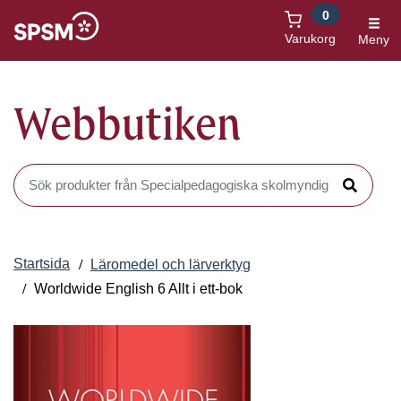
0
Öppnas i nytt fönster
Varukorg
Meny
Webbutiken
Sök produkter i Webbutiken
Sök
Startsida
Läromedel och lärverktyg
Worldwide English 6 Allt i ett-bok