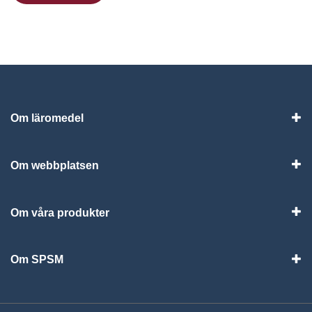
Om läromedel
Vis
Om webbplatsen
Vis
Om våra produkter
Visa
Om SPSM
Vis