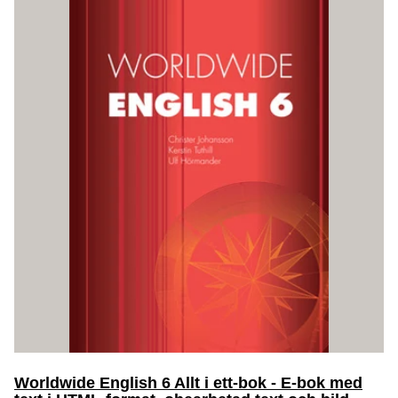
Worldwide English 6 Allt i ett-bok - E-bok med