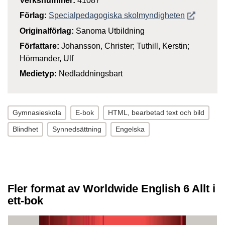
Verksnummer:
41087
Öppnas i n
Förlag:
Specialpedagogiska skolmyndigheten
Originalförlag:
Sanoma Utbildning
Författare:
Johansson, Christer; Tuthill, Kerstin;
Hörmander, Ulf
Medietyp:
Nedladdningsbart
Gymnasieskola
E-bok
HTML, bearbetad text och bild
Blindhet
Synnedsättning
Engelska
Fler format av Worldwide English 6 Allt i
ett-bok