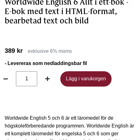
Worldwide English 6 Allt i ett-bok -
E-bok med text i HTML-format,
bearbetad text och bild
389 kr
exklusive 6% moms
- Levereras som nedladdingsbar fil
Lägg i varukorgen
Lägg i varukorgen
Worldwide English 5 och 6 är ett läromedel för de
högskoleförberedande programmen. Worldwide English är
ett komplett läromedel för engelska 5 och 6 som ger