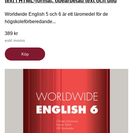
text i HTML-format, obearbetad text och bild
Worldwide English 5 och 6 är ett läromedel för de
högskoleförberedande...
389 kr
exkl moms
Köp