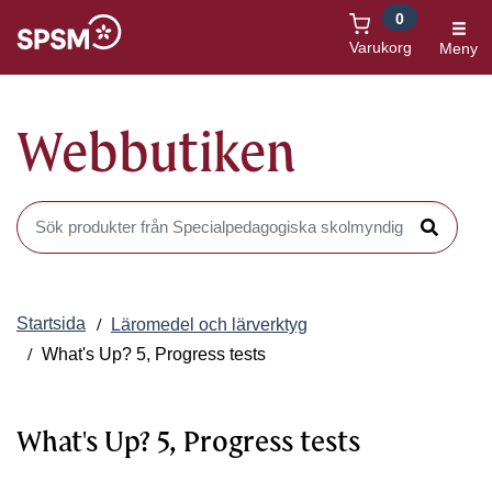
0
Öppnas i nytt fönster
Varukorg
Meny
Webbutiken
Sök produkter i Webbutiken
Sök
Startsida
Läromedel och lärverktyg
What's Up? 5, Progress tests
What's Up? 5, Progress tests