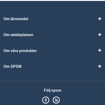
Om läromedel
Vis
Om webbplatsen
Vis
Om våra produkter
Visa
Om SPSM
Vis
Följ spsm
SPSM på Facebook
RSS