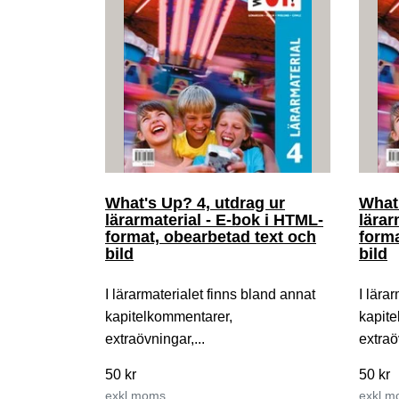
What's Up? 4, utdrag ur
What'
lärarmaterial - E-bok i HTML-
lärar
format, obearbetad text och
forma
bild
bild
I lärarmaterialet finns bland annat
I lära
kapitelkommentarer,
kapit
extraövningar,...
extraö
50 kr
50 kr
exkl moms
exkl 