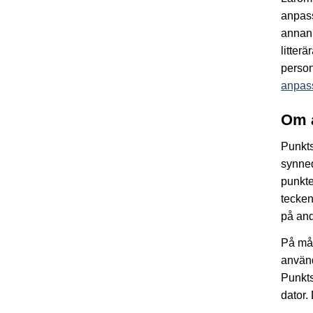
anpass
annan 
litter
person
anpass
Om 
Punkts
synned
punkte
tecken
på and
På mån
använ
Punkts
dator.