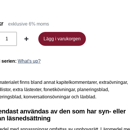
kr
exklusive 6% moms
Lägg i varukorgen
Lägg i varukorgen
i serien:
What's up?
rmaterialet finns bland annat kapitelkommentarer, extraövningar,
dlistor, extra lästexter, fonetikövningar, planeringsblad,
eringsblad, konversationsövningar och läxblad.
endast användas av den som har syn- eller
n läsnedsättning
edel med anpassningar omfattas av upphovsrätt. Läromedel m