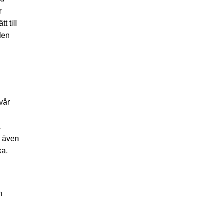
r
 till
den
vår
a
s även
ka.
n