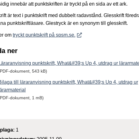
idig innebär att punktskriften är tryckt på en sida av ett ark.
rift är text i punktskrift med dubbelt radavstånd. Glesskrift föredr
na punktskriftläsare. Glestryck är en synonym till glesskrift.
Öppnas i nytt fönster
er om
tryckt punktskrift på spsm.se.
a ner
Läraranvisning punktskrift, What&#39;s Up 4, utdrag ur lärarmate
(PDF-dokument, 543 kB)
Bilaga till läraranvisning punktskrift, What&#39;s Up 4, utdrag ur
lärarmaterial
(PDF-dokument, 1 mB)
plaga:
1