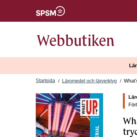
Öppnas i nytt fönster
Webbutiken
Lär
Startsida
Läromedel och lärverktyg
What's
Lär
För
Wha
try