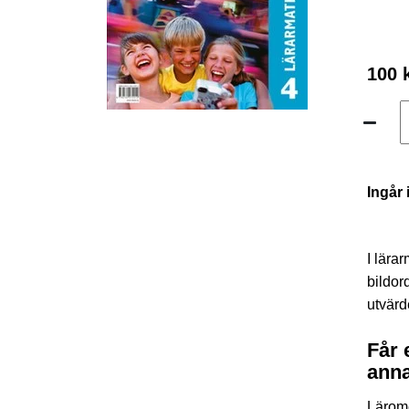
100 
Ingår 
I lära
bildor
utvärd
Får 
anna
Lärom