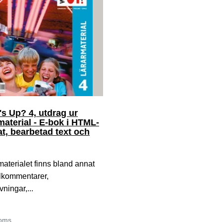
s Up? 4, utdrag ur
material - E-bok i HTML-
t, bearbetad text och
rmaterialet finns bland annat
elkommentarer,
vningar,...
moms