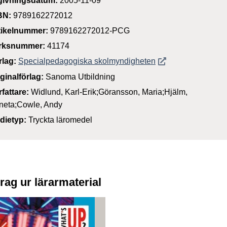
givningsdatum:
2005-11-09
BN:
9789162272012
tikelnummer:
9789162272012-PCG
rksnummer:
41174
Öppnas i nytt föns
rlag:
Specialpedagogiska skolmyndigheten
iginalförlag:
Sanoma Utbildning
rfattare:
Widlund, Karl-Erik;Göransson, Maria;Hjälm,
neta;Cowle, Andy
dietyp:
Tryckta läromedel
rag ur lärarmaterial