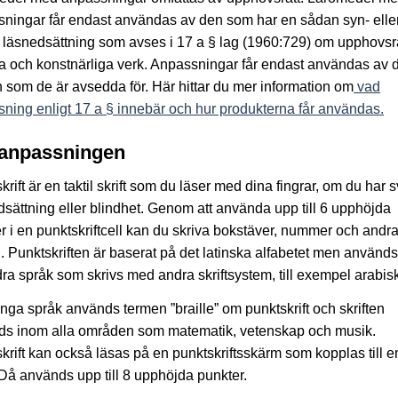
ningar får endast användas av den som har en sådan syn- elle
läsnedsättning som avses i 17 a § lag (1960:729) om upphovsrätt
ära och konstnärliga verk. Anpassningar får endast användas av 
 som de är avsedda för. Här hittar du mer information om
vad
ning enligt 17 a § innebär och hur produkterna får användas.
anpassningen
krift är en taktil skrift som du läser med dina fingrar, om du har s
sättning eller blindhet. Genom att använda upp till 6 upphöjda
r i en punktskriftcell kan du skriva bokstäver, nummer och andr
. Punktskriften är baserat på det latinska alfabetet men använd
ra språk som skrivs med andra skriftsystem, till exempel arabis
ga språk används termen ”braille” om punktskrift och skriften
ds inom alla områden som matematik, vetenskap och musik.
krift kan också läsas på en punktskriftsskärm som kopplas till e
 Då används upp till 8 upphöjda punkter.