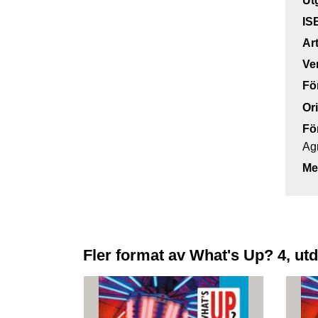
Ut
IS
Ar
Ve
Fö
Or
Fö
Ag
Me
Fler format av What's Up? 4, utd