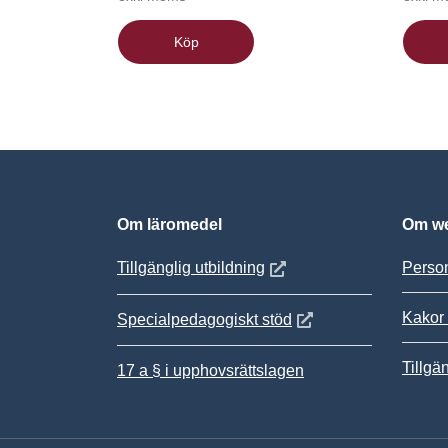
Köp
Om läromedel
Om we
Öppnas i nytt fönster
Tillgänglig utbildning
Person
Kakor 
Öppnas i nytt fönster
Specialpedagogiskt stöd
Tillgä
17 a § i upphovsrättslagen