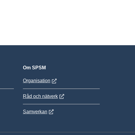
Om SPSM
 fönster
Öppnas i nytt fönster
Organisation
Öppnas i nytt fönster
Råd och nätverk
Öppnas i nytt fönster
Samverkan