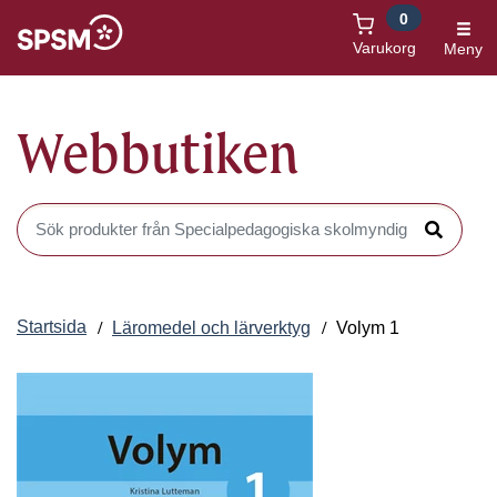
0
Öppnas i nytt fönster
Varukorg
Meny
Webbutiken
Sök produkter i Webbutiken
Sök
Startsida
Läromedel och lärverktyg
Volym 1