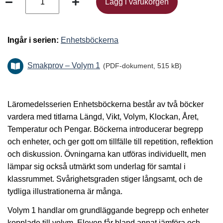
Lägg i varukorgen
Lägg i varukorgen
Ingår i serien:
Enhetsböckerna
Smakprov – Volym 1
(PDF-dokument, 515 kB)
Läromedelsserien Enhetsböckerna består av två böcker
vardera med titlarna Längd, Vikt, Volym, Klockan, Året,
Temperatur och Pengar. Böckerna introducerar begrepp
och enheter, och ger gott om tillfälle till repetition, reflektion
och diskussion. Övningarna kan utföras individuellt, men
lämpar sig också utmärkt som underlag för samtal i
klassrummet. Svårighetsgraden stiger långsamt, och de
tydliga illustrationerna är många.
Volym 1 handlar om grundläggande begrepp och enheter
kopplade till volym. Eleven får bland annat jämföra och