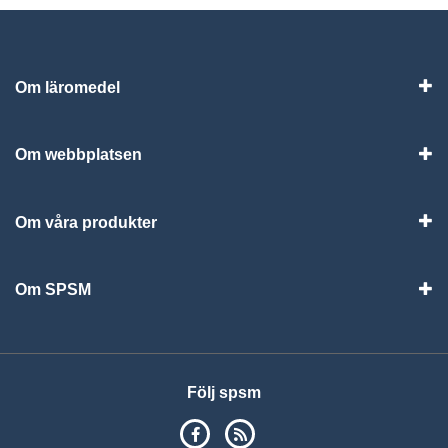
Om läromedel
Vis
Om webbplatsen
Vis
Om våra produkter
Visa
Om SPSM
Vis
Följ spsm
SPSM på Facebook
RSS