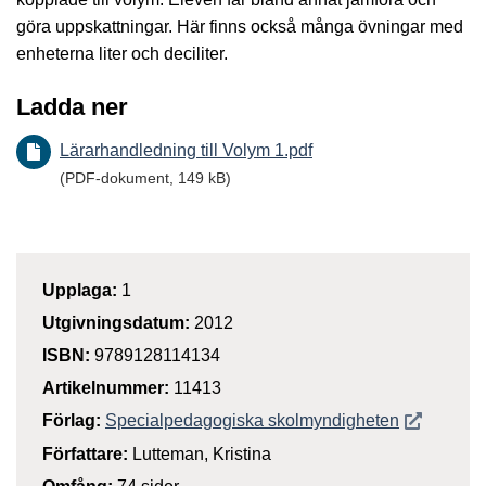
göra uppskattningar. Här finns också många övningar med
enheterna liter och deciliter.
Ladda ner
Lärarhandledning till Volym 1.pdf
(PDF-dokument, 149 kB)
Upplaga:
1
Utgivningsdatum:
2012
ISBN:
9789128114134
Artikelnummer:
11413
Öppnas i n
Förlag:
Specialpedagogiska skolmyndigheten
Författare:
Lutteman, Kristina