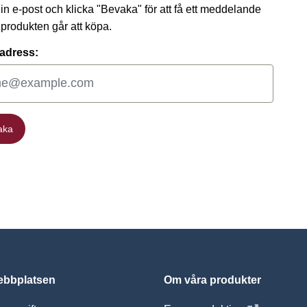
 din e-post och klicka "Bevaka" för att få ett meddelande
t produkten går att köpa.
adress:
aka
aka
bbplatsen
Om våra produkter