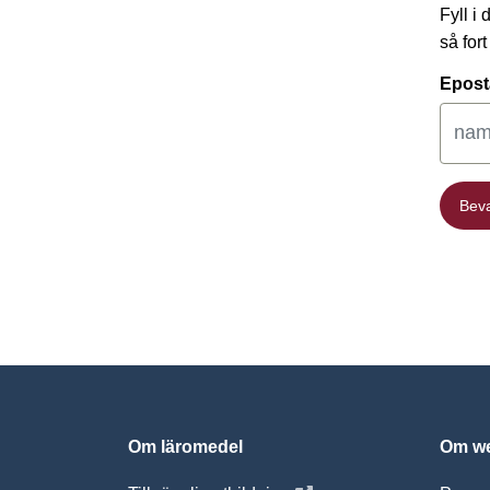
Fyll i
så for
Epost
Bev
Bev
Om läromedel
Om we