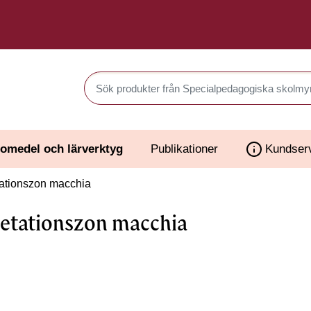
Sök produkter i Webbutiken
omedel och lärverktyg
Publikationer
Kundser
ationszon macchia
etationszon macchia