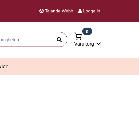
Talande Webb
Logga in
0
Sök
Varukorg
vice