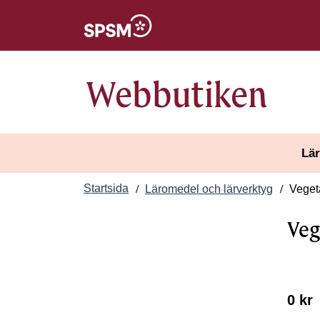
Öppnas i nytt fönster
Webbutiken
Lär
Startsida
Läromedel och lärverktyg
Veget
Veg
0 kr