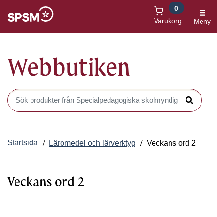
0
Öppnas i nytt fönster
Varukorg
Meny
Webbutiken
Sök produkter i Webbutiken
Sök
Startsida
Läromedel och lärverktyg
Veckans ord 2
Veckans ord 2