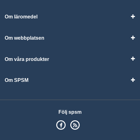
Om läromedel
Vis
Om webbplatsen
Vis
Om våra produkter
Visa
Om SPSM
Vis
Följ spsm
SPSM på Facebook
RSS