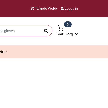
Talande Webb
Logga in
0
Sök
Varukorg
vice