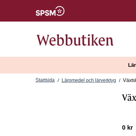
Öppnas i nytt fönster
Webbutiken
Lär
Startsida
Läromedel och lärverktyg
Växtsk
Väx
0 kr