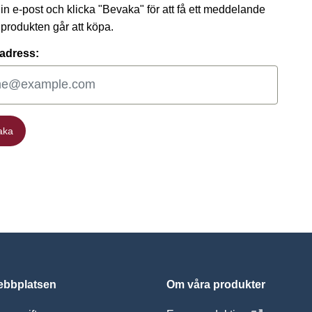
 din e-post och klicka "Bevaka" för att få ett meddelande
t produkten går att köpa.
adress:
aka
aka
bbplatsen
Om våra produkter