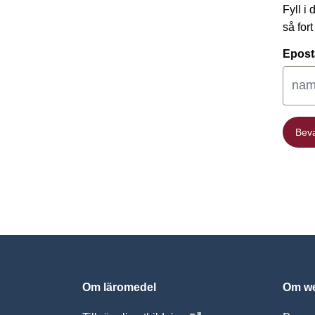
Fyll i
så for
Epost
Bev
Bev
Om läromedel
Om we