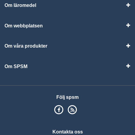
Om läromedel
Vis
Om webbplatsen
Vis
Om våra produkter
Visa
Om SPSM
Vis
Följ spsm
SPSM på Facebook
RSS
Kontakta oss