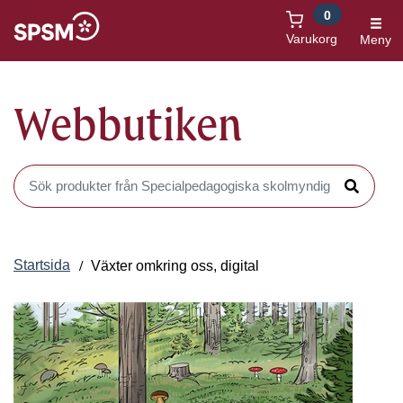
0
Öppnas i nytt fönster
Varukorg
Meny
Webbutiken
Sök produkter i Webbutiken
Sök
Startsida
Växter omkring oss, digital