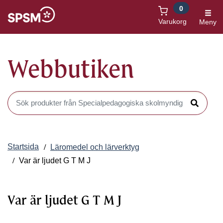
0
Öppnas i nytt fönster
Varukorg
Meny
Webbutiken
Sök produkter i Webbutiken
Sök
Startsida
Läromedel och lärverktyg
Var är ljudet G T M J
Var är ljudet G T M J