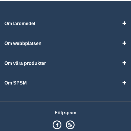
Om läromedel
Vis
Om webbplatsen
Vis
Om våra produkter
Visa
Om SPSM
Vis
Följ spsm
SPSM på Facebook
RSS