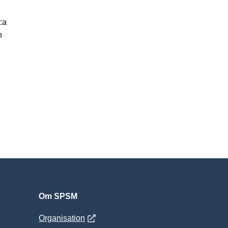
:a
n
Om SPSM
 fönster
Öppnas i nytt fönster
Organisation