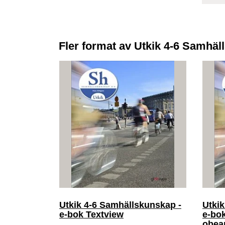
Fler format av Utkik 4-6 Samhä
Utkik 4-6 Samhällskunskap -
Utkik
e-bok Textview
e-bok
obear