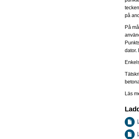
tecken
på and
På mån
använ
Punkts
dator.
Enkels
Tätskr
betona 
Läs m
Ladd