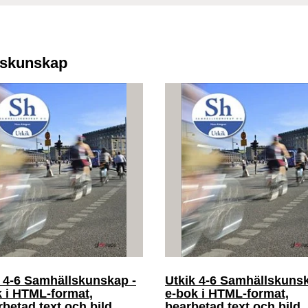
llskunskap
 4-6 Samhällskunskap -
Utkik 4-6 Samhällskunsk
 i HTML-format,
e-bok i HTML-format,
betad text och bild
bearbetad text och bild