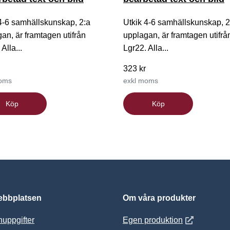
4-6 samhällskunskap, 2:a
Utkik 4-6 samhällskunskap, 2
an, är framtagen utifrån
upplagan, är framtagen utifrå
Alla...
Lgr22. Alla...
323 kr
moms
exkl moms
Köp
Köp
bbplatsen
Om våra produkter
Öppnas i nytt
uppgifter
Egen produktion