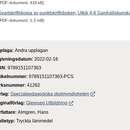
(PDF-dokument, 418 kB)
Svartskriftskopia av punktskriftsboken, Utkik 4-6 Samhällskunsk
(PDF-dokument, 1,3 mB)
plaga:
Andra upplagan
givningsdatum:
2022-02-16
BN:
9789151107363
tikelnummer:
9789151107363-PCS
rksnummer:
41262
Öppnas i nytt föns
rlag:
Specialpedagogiska skolmyndigheten
Öppnas i nytt fönster
iginalförlag:
Gleerups Utbildning
rfattare:
Almgren, Hans
dietyp:
Tryckta läromedel