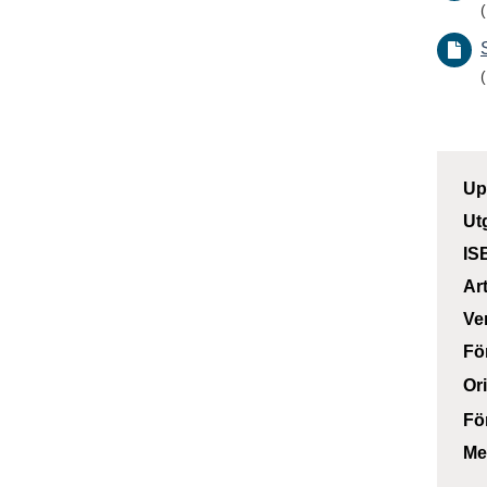
Up
Ut
IS
Ar
Ve
Fö
Or
Fö
Me