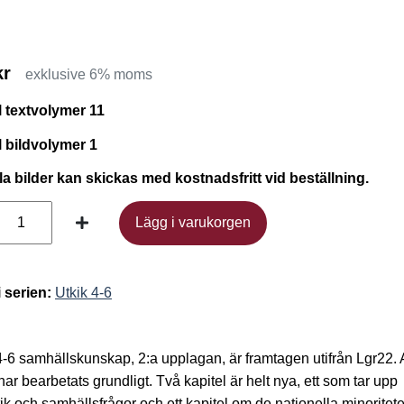
kr
exklusive 6% moms
l textvolymer 11
l bildvolymer 1
ila bilder kan skickas med kostnadsfritt vid beställning.
Lägg i varukorgen
Lägg i varukorgen
i serien:
Utkik 4-6
4-6 samhällskunskap, 2:a upplagan, är framtagen utifrån Lgr22. 
 har bearbetats grundligt. Två kapitel är helt nya, ett som tar upp
itik och samhällsfrågor och ett kapitel om de nationella minoritet