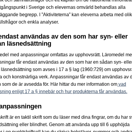
gångspunkt i Sverige och elevernas omvärld behandlas alla
äggande begrepp. I ”Aktiviteterna” kan eleverna arbeta med oli
lsfrågor och enkla analyser.
endast användas av den som har syn- eller
n läsnedsättning
edel med anpassningar omfattas av upphovsrätt. Läromedel m
ningar får endast användas av den som har en sådan syn- elle
läsnedsättning som avses i 17 a § lag (1960:729) om upphovsrätt
ära och konstnärliga verk. Anpassningar får endast användas av 
 som de är avsedda för. Här hittar du mer information om
vad
ning enligt 17 a § innebär och hur produkterna får användas.
anpassningen
krift är en taktil skrift som du läser med dina fingrar, om du har s
sättning eller blindhet. Genom att använda upp till 6 upphöjda
r i en punktskriftcell kan du skriva bokstäver, nummer och andr