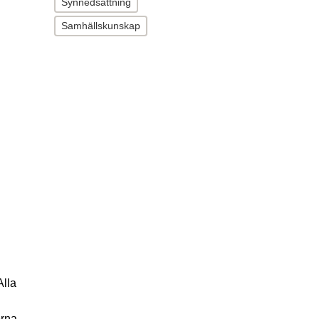
Synnedsättning
Samhällskunskap
Alla
erna.