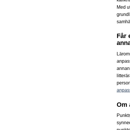
Med ut
grundl
samhäl
Får 
anna
Lärom
anpass
annan 
litter
person
anpass
Om 
Punkts
synned
punkte