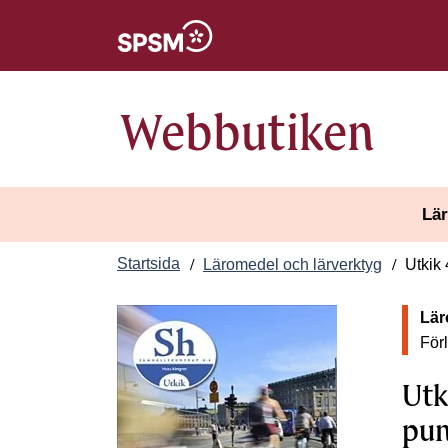
Öppnas i nytt fönster
Webbutiken
Lär
Startsida
Läromedel och lärverktyg
Utkik
Lär
För
Utk
pun