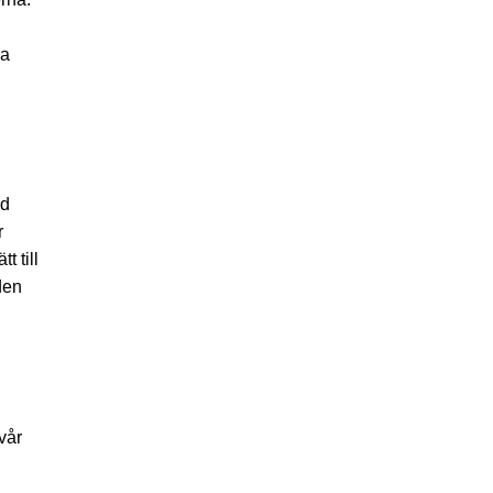
ka
ed
r
 till
den
vår
a