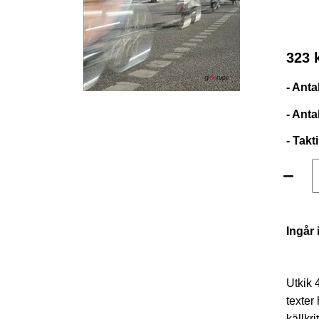
323 
- Anta
- Anta
- Takt
Ingår 
Utkik 
texter
källkr