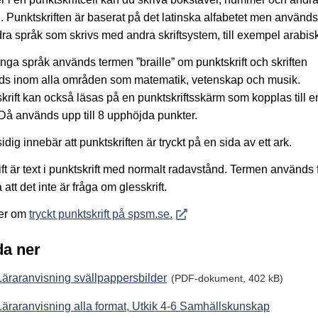
. Punktskriften är baserat på det latinska alfabetet men använd
ra språk som skrivs med andra skriftsystem, till exempel arabis
ga språk används termen ”braille” om punktskrift och skriften
ds inom alla områden som matematik, vetenskap och musik.
krift kan också läsas på en punktskriftsskärm som kopplas till e
 Då används upp till 8 upphöjda punkter.
idig innebär att punktskriften är tryckt på en sida av ett ark.
ift är text i punktskrift med normalt radavstånd. Termen används f
att det inte är fråga om glesskrift.
Öppnas i nytt fönster
er om
tryckt punktskrift på spsm.se.
a ner
Läraranvisning svällpappersbilder
(PDF-dokument, 402 kB)
Läraranvisning alla format, Utkik 4-6 Samhällskunskap