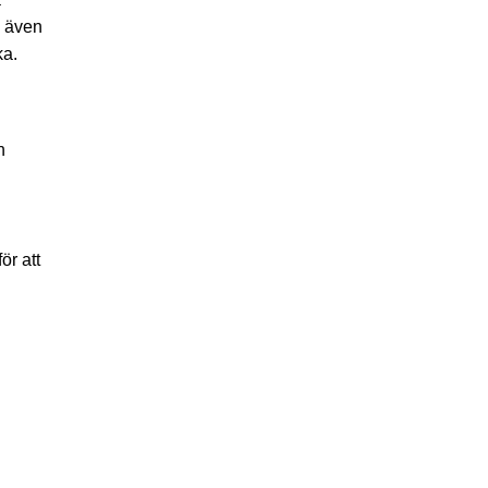
s även
ka.
n
ör att