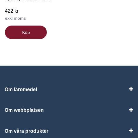
422 kr
exkl moms
Köp
Om läromedel
Vis
Om webbplatsen
Vis
Om våra produkter
Visa