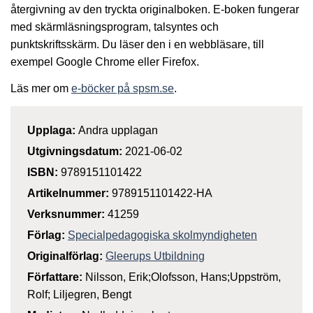
återgivning av den tryckta originalboken. E-boken fungerar
med skärmläsningsprogram, talsyntes och
punktskriftsskärm. Du läser den i en webbläsare, till
exempel Google Chrome eller Firefox.
Läs mer om
e-böcker på spsm.se
.
Upplaga:
Andra upplagan
Utgivningsdatum:
2021-06-02
ISBN:
9789151101422
Artikelnummer:
9789151101422-HA
Verksnummer:
41259
Förlag:
Specialpedagogiska skolmyndigheten
Originalförlag:
Gleerups Utbildning
Författare:
Nilsson, Erik;Olofsson, Hans;Uppström,
Rolf; Liljegren, Bengt