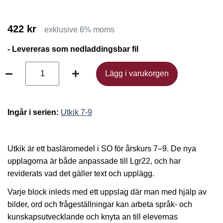
422 kr
exklusive 6% moms
- Levereras som nedladdingsbar fil
Lägg i varukorgen
Lägg i varukorgen
Ingår i serien:
Utkik 7-9
Utkik är ett basläromedel i SO för årskurs 7–9. De nya
upplagorna är både anpassade till Lgr22, och har
reviderats vad det gäller text och upplägg.
Varje block inleds med ett uppslag där man med hjälp av
bilder, ord och frågeställningar kan arbeta språk- och
kunskapsutvecklande och knyta an till elevernas