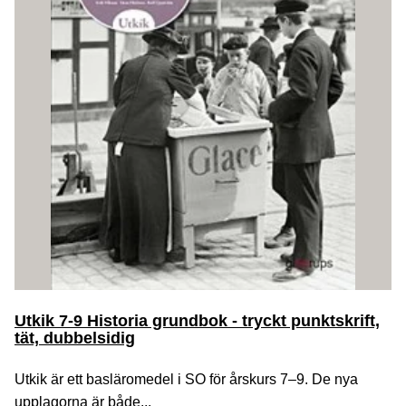
Utkik 7-9 Historia grundbok - tryckt punktskrift,
tät, dubbelsidig
Utkik är ett basläromedel i SO för årskurs 7–9. De nya
upplagorna är både...