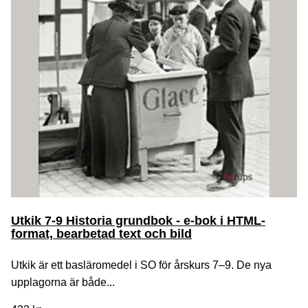
Utkik 7-9 Historia grundbok - e-bok i HTML-
format, bearbetad text och bild
Utkik är ett basläromedel i SO för årskurs 7–9. De nya
upplagorna är både...