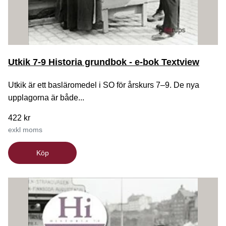
Utkik 7-9 Historia grundbok - e-bok Textview
Utkik är ett basläromedel i SO för årskurs 7–9. De nya
upplagorna är både...
422 kr
exkl moms
Köp