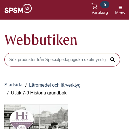
0
Öppnas i nytt fönster
Varukorg
Meny
Webbutiken
Sök produkter i Webbutiken
Sök
Startsida
Läromedel och lärverktyg
Utkik 7-9 Historia grundbok