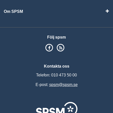
Om SPSM
Vis
Följ spsm
SPSM på Facebook
RSS
Kontakta oss
Telefon: 010 473 50 00
E-post:
spsm@spsm.se