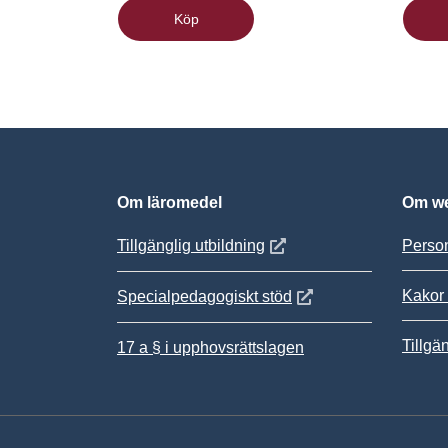
Köp
Om läromedel
Om we
Öppnas i nytt fönster
Tillgänglig utbildning
Person
Kakor 
Öppnas i nytt fönster
Specialpedagogiskt stöd
Tillgä
17 a § i upphovsrättslagen