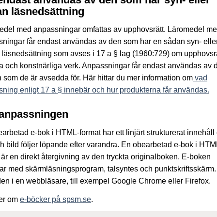
n läsnedsättning
edel med anpassningar omfattas av upphovsrätt. Läromedel m
ningar får endast användas av den som har en sådan syn- elle
läsnedsättning som avses i 17 a § lag (1960:729) om upphovsrätt
ära och konstnärliga verk. Anpassningar får endast användas av 
 som de är avsedda för. Här hittar du mer information om
vad
ning enligt 17 a § innebär och hur produkterna får användas.
anpassningen
arbetad e-bok i HTML-format har ett linjärt strukturerat innehåll
ch bild följer löpande efter varandra. En obearbetad e-bok i HTM
 är en direkt återgivning av den tryckta originalboken. E-boken
ar med skärmläsningsprogram, talsyntes och punktskriftsskärm
den i en webbläsare, till exempel Google Chrome eller Firefox.
er om
e-böcker på spsm.se
.