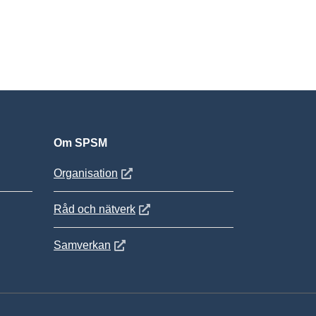
Om SPSM
 fönster
Öppnas i nytt fönster
Organisation
Öppnas i nytt fönster
Råd och nätverk
Öppnas i nytt fönster
Samverkan