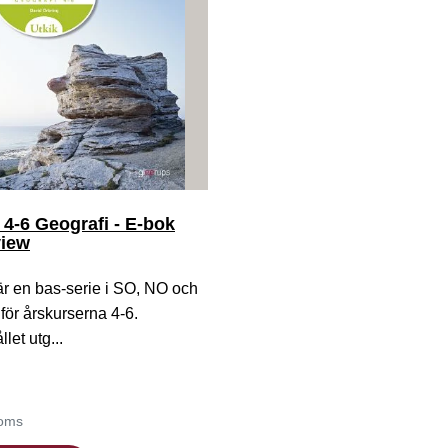
 4-6 Geografi - E-bok
view
är en bas-serie i SO, NO och
 för årskurserna 4-6.
let utg...
moms