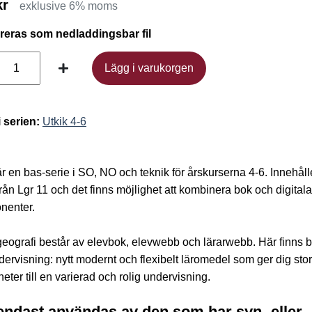
kr
exklusive 6% moms
ereras som nedladdingsbar fil
Lägg i varukorgen
Lägg i varukorgen
i serien:
Utkik 4-6
är en bas-serie i SO, NO och teknik för årskurserna 4-6. Innehåll
från Lgr 11 och det finns möjlighet att kombinera bok och digitala
nenter.
geografi består av elevbok, elevwebb och lärarwebb. Här finns 
dervisning: nytt modernt och flexibelt läromedel som ger dig sto
heter till en varierad och rolig undervisning.
endast användas av den som har syn- eller