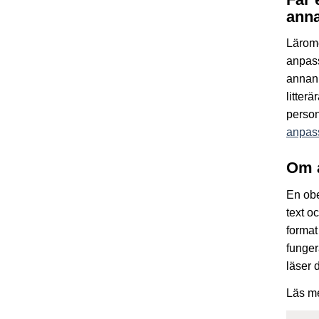
anna
Lärom
anpass
annan 
litter
person
anpass
Om 
En obe
text o
format
funger
läser 
Läs m