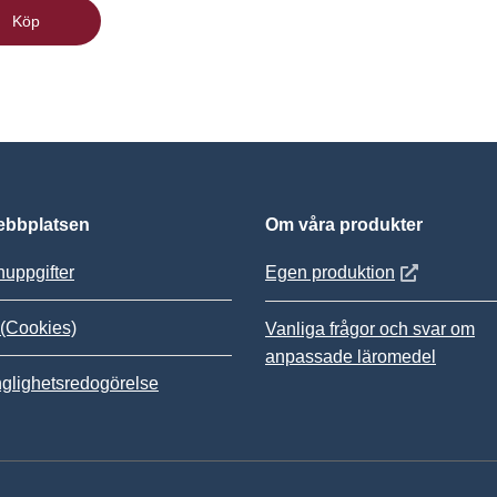
Köp
bbplatsen
Om våra produkter
Öppnas i nytt
uppgifter
Egen produktion
(Cookies)
Vanliga frågor och svar om
anpassade läromedel
nglighetsredogörelse