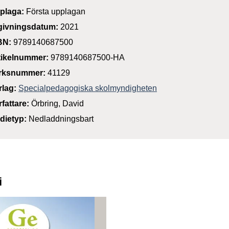
plaga:
Första upplagan
givningsdatum:
2021
BN:
9789140687500
tikelnummer:
9789140687500-HA
rksnummer:
41129
rlag:
Specialpedagogiska skolmyndigheten
rfattare:
Örbring, David
dietyp:
Nedladdningsbart
i