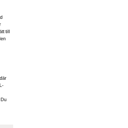
ed
r
 till
den
 där
L-
. Du