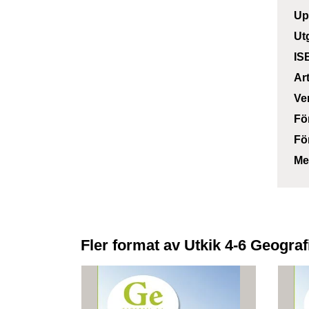
Up
Ut
IS
Ar
Ve
Fö
Fö
Me
Fler format av Utkik 4-6 Geograf