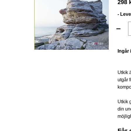
298 
- Lev
Ingår 
Utkik 
utgår 
kompo
Utkik 
din un
möjlig
Får 