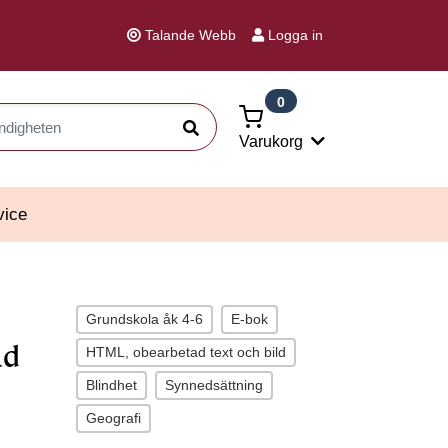
Talande Webb
Logga in
0
Sök
Varukorg
vice
Grundskola åk 4-6
E-bok
ld
HTML, obearbetad text och bild
Blindhet
Synnedsättning
Geografi