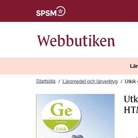
Öppnas i nytt fönster
Webbutiken
Lär
Startsida
Läromedel och lärverktyg
Utkik 
Utk
HTM