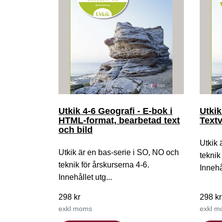
Utkik 4-6 Geografi - E-bok i
Utkik
HTML-format, bearbetad text
Text
och bild
Utkik 
Utkik är en bas-serie i SO, NO och
teknik
teknik för årskurserna 4-6.
Innehål
Innehållet utg...
298 kr
298 kr
exkl moms
exkl 