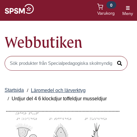
0
Öppnas i nytt fönster
Varukorg
Meny
Webbutiken
Sök produkter i Webbutiken
Sök
Startsida
Läromedel och lärverktyg
Urdjur del 4 6 klockdjur toffeldjur musseldjur