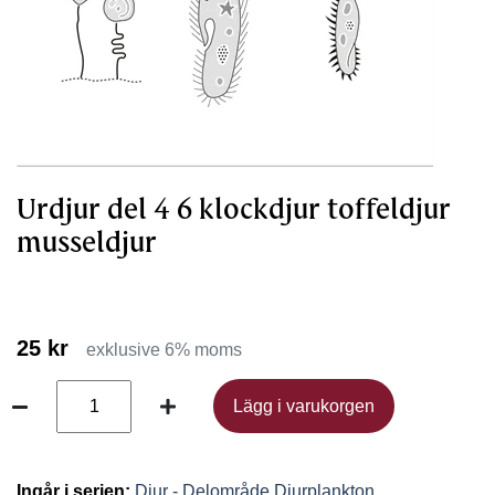
Urdjur del 4 6 klockdjur toffeldjur
musseldjur
25 kr
exklusive 6% moms
Lägg i varukorgen
Lägg i varukorgen
Ingår i serien:
Djur - Delområde Djurplankton