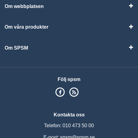
Om webbplatsen
Vis
Om våra produkter
Visa
Om SPSM
Vis
Följ spsm
SPSM på Facebook
RSS
Kontakta oss
Telefon: 010 473 50 00
E-post:
spsm@spsm.se