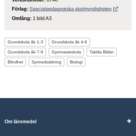
Öppnas i n
Förlag:
Specialpedagogiska skolmyndigheten
Omfång:
1 bild A3
Grundskola åk 1-3
Grundskola åk 4-6
Grundskola åk 7-9
Gymnasieskola
Taktila Bilder
Blindhet
Synnedsättning
Biologi
Om läromedel
Vis