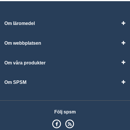
Om läromedel
Vis
Om webbplatsen
Vis
Om våra produkter
Visa
Om SPSM
Vis
Följ spsm
SPSM på Facebook
RSS