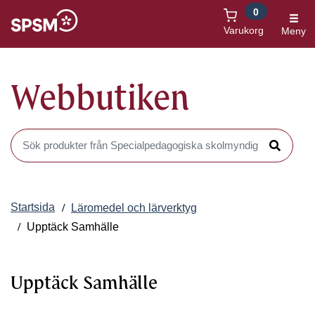
0
Öppnas i nytt fönster
Varukorg
Meny
Webbutiken
Sök produkter i Webbutiken
Sök
Startsida
Läromedel och lärverktyg
Upptäck Samhälle
Upptäck Samhälle