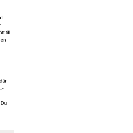
ed
r
 till
den
 där
L-
. Du