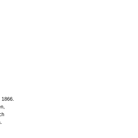
l 1866.
en,
och
.