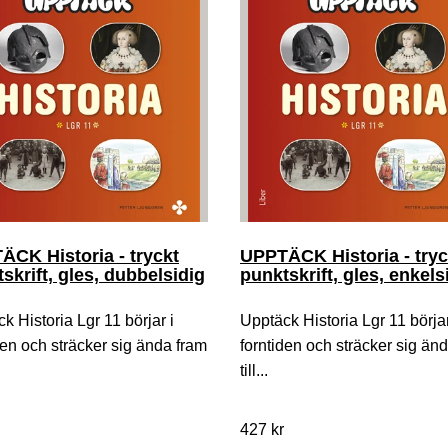
CK Historia - tryckt
UPPTÄCK Historia - tryc
skrift, gles, dubbelsidig
punktskrift, gles, enkels
k Historia Lgr 11 börjar i
Upptäck Historia Lgr 11 börjar
den och sträcker sig ända fram
forntiden och sträcker sig än
till...
427 kr