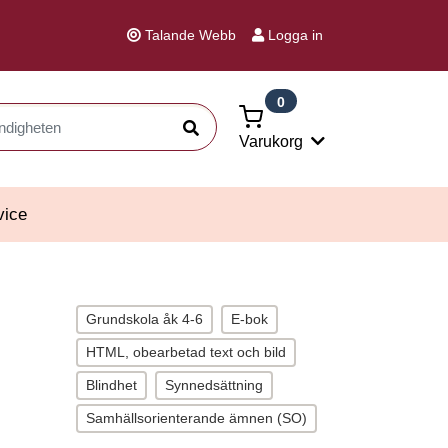
Talande Webb
Logga in
0
Sök
Varukorg
vice
Grundskola åk 4-6
E-bok
HTML, obearbetad text och bild
Blindhet
Synnedsättning
Samhällsorienterande ämnen (SO)