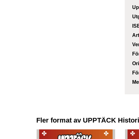
Up
Ut
IS
Ar
Ve
Fö
Or
Fö
Me
Fler format av UPPTÄCK Histor