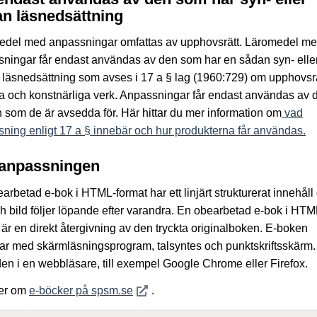
n läsnedsättning
edel med anpassningar omfattas av upphovsrätt. Läromedel m
ningar får endast användas av den som har en sådan syn- elle
läsnedsättning som avses i 17 a § lag (1960:729) om upphovsrätt
ära och konstnärliga verk. Anpassningar får endast användas av 
 som de är avsedda för. Här hittar du mer information om
vad
ning enligt 17 a § innebär och hur produkterna får användas.
anpassningen
arbetad e-bok i HTML-format har ett linjärt strukturerat innehåll
ch bild följer löpande efter varandra. En obearbetad e-bok i HTM
 är en direkt återgivning av den tryckta originalboken. E-boken
ar med skärmläsningsprogram, talsyntes och punktskriftsskärm
den i en webbläsare, till exempel Google Chrome eller Firefox.
Öppnas i nytt fönster
er om
e-böcker på spsm.se
.