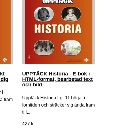
kt
UPPTÄCK Historia - E-bok i
idig
HTML-format, bearbetad text
och bild
 i
Upptäck Historia Lgr 11 börjar i
da fram
forntiden och sträcker sig ända fram
till...
427 kr