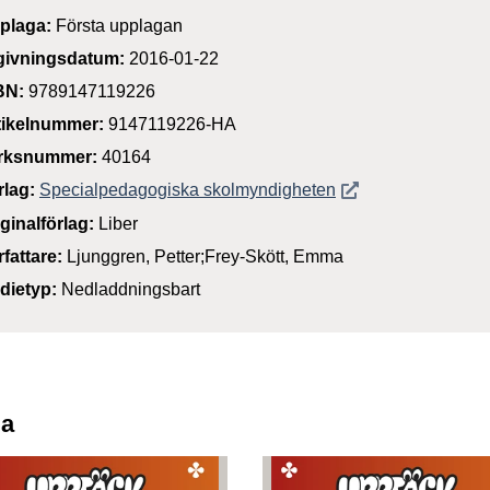
plaga:
Första upplagan
givningsdatum:
2016-01-22
BN:
9789147119226
tikelnummer:
9147119226-HA
rksnummer:
40164
Öppnas i nytt föns
rlag:
Specialpedagogiska skolmyndigheten
iginalförlag:
Liber
rfattare:
Ljunggren, Petter;Frey-Skött, Emma
dietyp:
Nedladdningsbart
ia