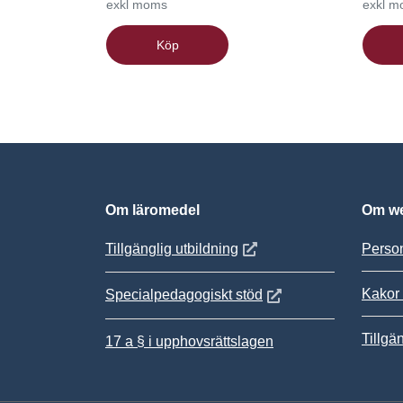
exkl moms
exkl 
Köp
Om läromedel
Om we
Öppnas i nytt fönster
Tillgänglig utbildning
Person
Kakor 
Öppnas i nytt fönster
Specialpedagogiskt stöd
Tillgä
17 a § i upphovsrättslagen