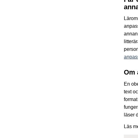
anna
Lärom
anpass
annan 
litter
person
anpass
Om 
En obe
text o
format
funger
läser 
Läs m