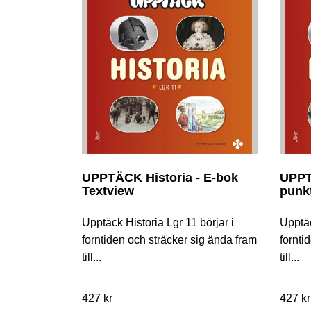
UPPTÄCK Historia - E-bok
UPPTÄ
Textview
punkt
Upptäck Historia Lgr 11 börjar i
Upptäc
forntiden och sträcker sig ända fram
fornti
till...
till...
427 kr
427 kr