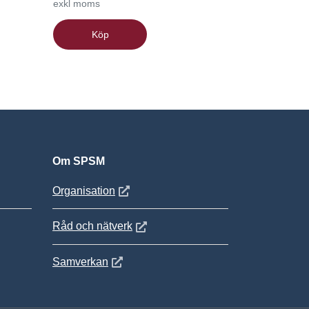
exkl moms
Köp
Om SPSM
 fönster
Öppnas i nytt fönster
Organisation
Öppnas i nytt fönster
Råd och nätverk
Öppnas i nytt fönster
Samverkan