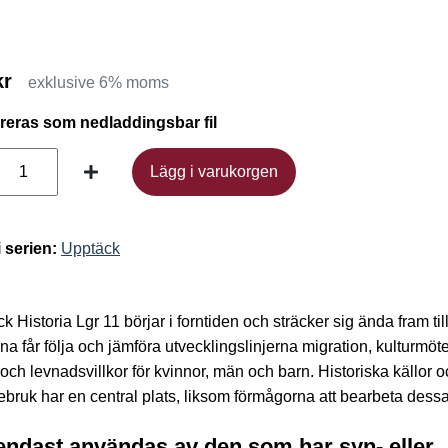
kr
exklusive 6% moms
ereras som nedladdingsbar fil
Lägg i varukorgen
Lägg i varukorgen
i serien:
Upptäck
k Historia Lgr 11 börjar i forntiden och sträcker sig ända fram til
na får följa och jämföra utvecklingslinjerna migration, kulturmöt
k och levnadsvillkor för kvinnor, män och barn. Historiska källor 
iebruk har en central plats, liksom förmågorna att bearbeta dessa
endast användas av den som har syn- eller