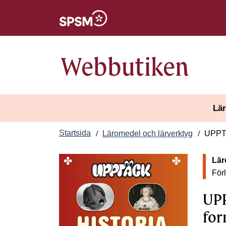
Öppnas i nytt fönster
Webbutiken
Lär
Startsida
Läromedel och lärverktyg
UPPTÄ
Lär
För
UPP
for