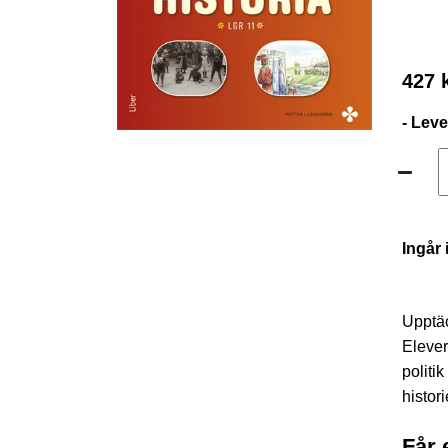
427 
- Lev
Ingår 
Upptäc
Elever
politi
histor
Får 