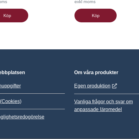
moms
exkl moms
Köp
Köp
bbplatsen
Om våra produkter
Öppnas i nytt
uppgifter
Egen produktion
(Cookies)
Vanliga frågor och svar om
anpassade läromedel
nglighetsredogörelse