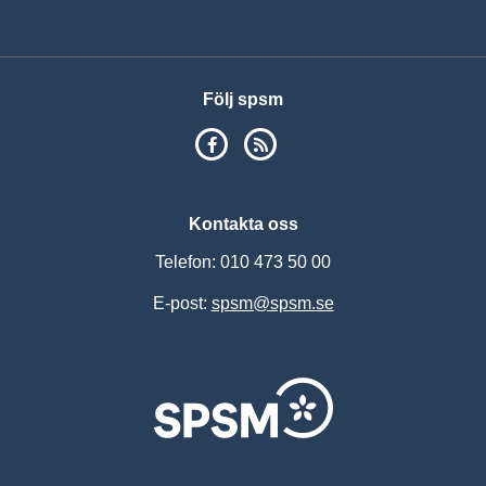
Vis
Följ spsm
SPSM på Facebook
RSS
Kontakta oss
Telefon: 010 473 50 00
E-post:
spsm@spsm.se