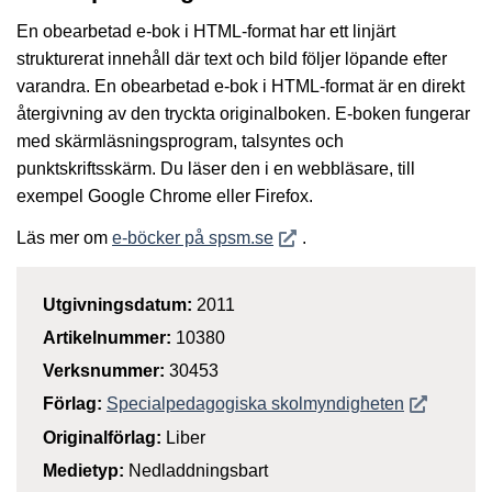
En obearbetad e-bok i HTML-format har ett linjärt
strukturerat innehåll där text och bild följer löpande efter
varandra. En obearbetad e-bok i HTML-format är en direkt
återgivning av den tryckta originalboken. E-boken fungerar
med skärmläsningsprogram, talsyntes och
punktskriftsskärm. Du läser den i en webbläsare, till
exempel Google Chrome eller Firefox.
Öppnas i nytt fönster
Läs mer om
e-böcker på spsm.se
.
Utgivningsdatum:
2011
Artikelnummer:
10380
Verksnummer:
30453
Öppnas i n
Förlag:
Specialpedagogiska skolmyndigheten
Originalförlag:
Liber
Medietyp:
Nedladdningsbart