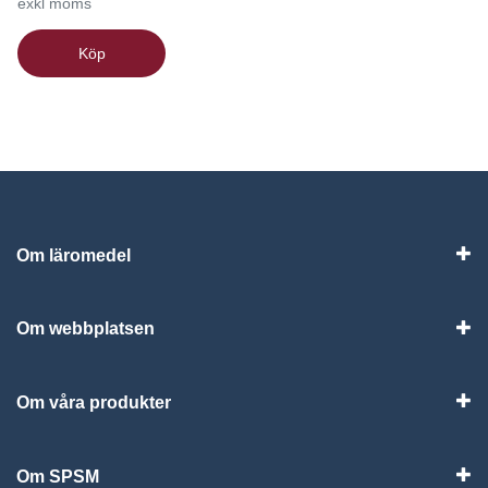
exkl moms
Köp
Om läromedel
Vis
Om webbplatsen
Vis
Om våra produkter
Visa
Om SPSM