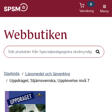
0
Öppnas i nytt fönster
Varukorg
Meny
Webbutiken
Sök produkter i Webbutiken
Sök
Startsida
Läromedel och lärverktyg
Uppdraget, Stjärnsvenska, Upplevelse nivå 7