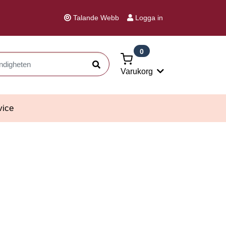
Talande Webb
Logga in
0
Sök
Varukorg
vice