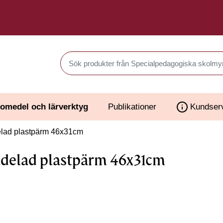
Sök produkter i Webbutiken
omedel och lärverktyg
Publikationer
Kundser
lad plastpärm 46x31cm
delad plastpärm 46x31cm