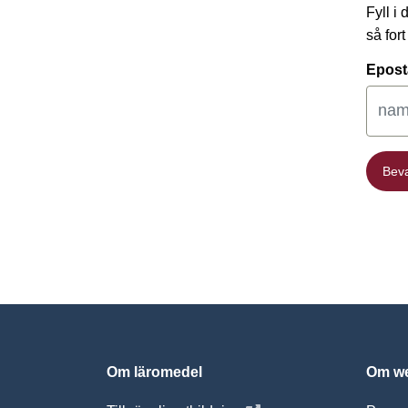
Fyll i
så for
Epost
Bev
Bev
Om läromedel
Om we