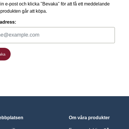
 din e-post och klicka "Bevaka" för att få ett meddelande
t produkten går att köpa.
adress:
aka
aka
bbplatsen
Om våra produkter