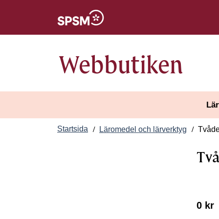
Öppnas i nytt fönster
Webbutiken
Lär
Startsida
Läromedel och lärverktyg
Tvåde
Två
0 kr