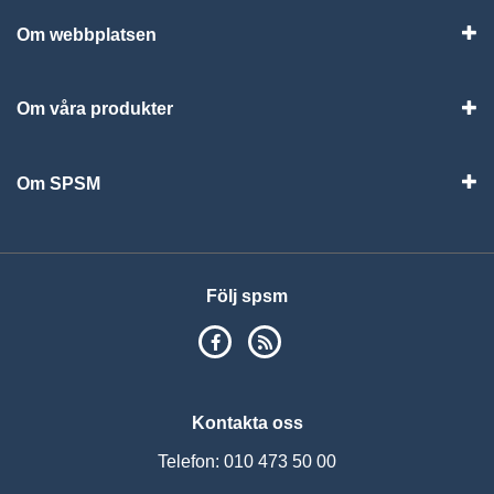
Om webbplatsen
Vis
Om våra produkter
Visa
Om SPSM
Vis
Följ spsm
SPSM på Facebook
RSS
Kontakta oss
Telefon: 010 473 50 00