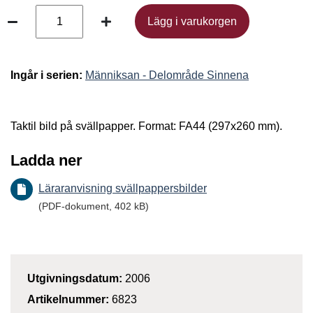
Lägg i varukorgen
Lägg i varukorgen
Ingår i serien:
Männiksan - Delområde Sinnena
Taktil bild på svällpapper. Format: FA44 (297x260 mm).
Ladda ner
Läraranvisning svällpappersbilder
(PDF-dokument, 402 kB)
Utgivningsdatum:
2006
Artikelnummer:
6823