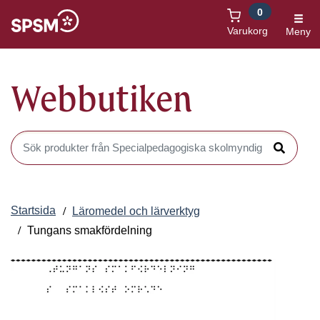
0
Öppnas i nytt fönster
Varukorg
Meny
Webbutiken
Sök produkter i Webbutiken
Sök
Startsida
Läromedel och lärverktyg
Tungans smakfördelning