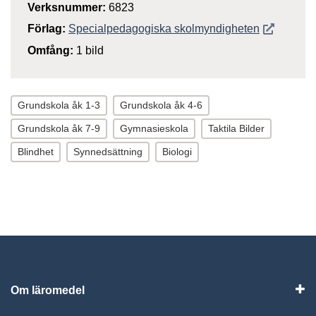
Verksnummer:
6823
Öppnas i n
Förlag:
Specialpedagogiska skolmyndigheten
Omfång:
1 bild
Grundskola åk 1-3
Grundskola åk 4-6
Grundskola åk 7-9
Gymnasieskola
Taktila Bilder
Blindhet
Synnedsättning
Biologi
Om läromedel
Vis