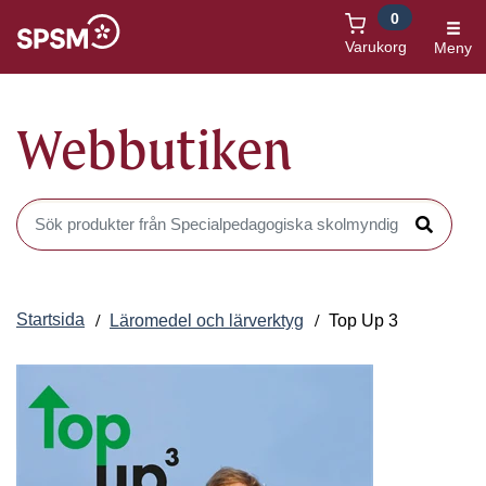
0
Öppnas i nytt fönster
Varukorg
Meny
Webbutiken
Sök produkter i Webbutiken
Sök
Startsida
Läromedel och lärverktyg
Top Up 3