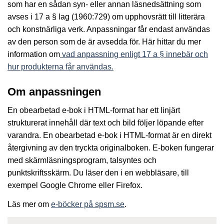
som har en sådan syn- eller annan läsnedsättning som
avses i 17 a § lag (1960:729) om upphovsrätt till litterära
och konstnärliga verk. Anpassningar får endast användas
av den person som de är avsedda för. Här hittar du mer
information om
vad anpassning enligt 17 a § innebär och
hur produkterna får användas.
Om anpassningen
En obearbetad e-bok i HTML-format har ett linjärt
strukturerat innehåll där text och bild följer löpande efter
varandra. En obearbetad e-bok i HTML-format är en direkt
återgivning av den tryckta originalboken. E-boken fungerar
med skärmläsningsprogram, talsyntes och
punktskriftsskärm. Du läser den i en webbläsare, till
exempel Google Chrome eller Firefox.
Läs mer om
e-böcker på spsm.se
.