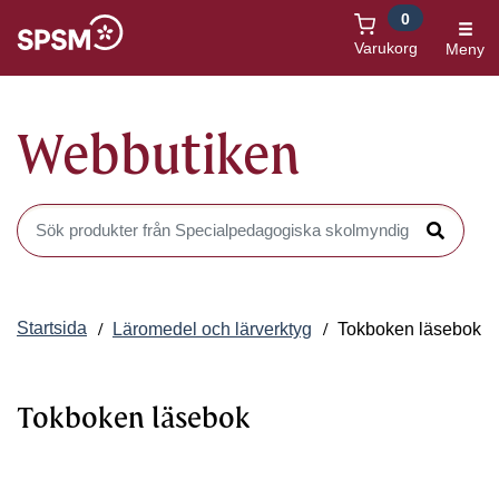
0
Öppnas i nytt fönster
Varukorg
Meny
Webbutiken
Sök produkter i Webbutiken
Sök
Startsida
Läromedel och lärverktyg
Tokboken läsebok
Tokboken läsebok