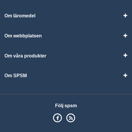
Om läromedel
Vis
Om webbplatsen
Vis
Om våra produkter
Visa
Om SPSM
Vis
Följ spsm
SPSM på Facebook
RSS