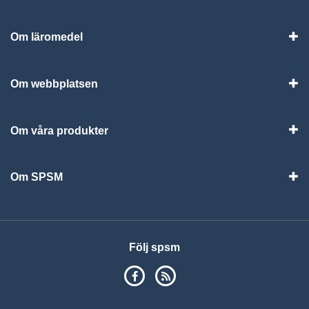
Om läromedel
Vis
Om webbplatsen
Vis
Om våra produkter
Visa
Om SPSM
Vis
Följ spsm
SPSM på Facebook
RSS