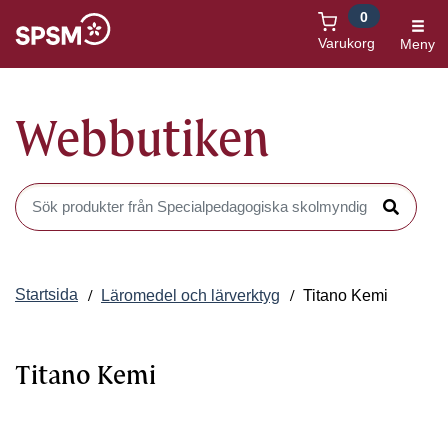
0
Öppnas i nytt fönster
Varukorg
Meny
Webbutiken
Sök produkter i Webbutiken
Sök
Startsida
Läromedel och lärverktyg
Titano Kemi
Titano Kemi