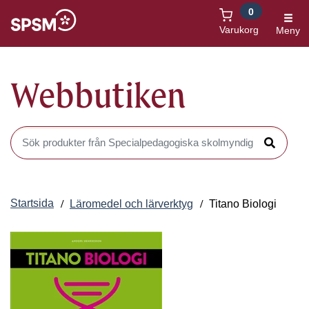
0
Öppnas i nytt fönster
Varukorg
Meny
Webbutiken
Sök produkter i Webbutiken
Sök
Startsida
Läromedel och lärverktyg
Titano Biologi