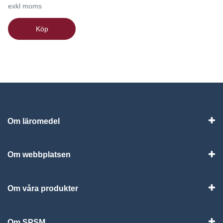
exkl moms
Köp
Om läromedel
Vis
Om webbplatsen
Vis
Om våra produkter
Visa
Om SPSM