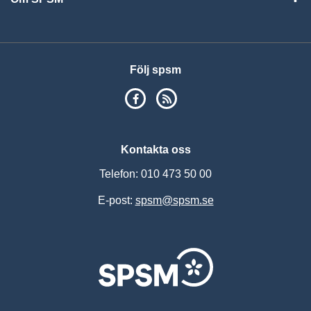
Vis
Följ spsm
SPSM på Facebook
RSS
Kontakta oss
Telefon: 010 473 50 00
E-post:
spsm@spsm.se