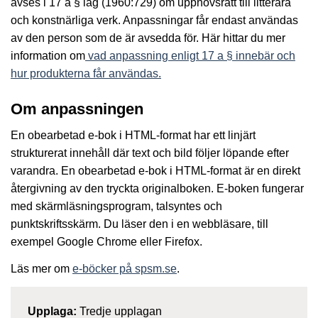
avses i 17 a § lag (1960:729) om upphovsrätt till litterära
och konstnärliga verk. Anpassningar får endast användas
av den person som de är avsedda för. Här hittar du mer
information om
vad anpassning enligt 17 a § innebär och
hur produkterna får användas.
Om anpassningen
En obearbetad e-bok i HTML-format har ett linjärt
strukturerat innehåll där text och bild följer löpande efter
varandra. En obearbetad e-bok i HTML-format är en direkt
återgivning av den tryckta originalboken. E-boken fungerar
med skärmläsningsprogram, talsyntes och
punktskriftsskärm. Du läser den i en webbläsare, till
exempel Google Chrome eller Firefox.
Läs mer om
e-böcker på spsm.se
.
Upplaga:
Tredje upplagan