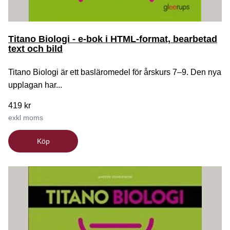
Titano Biologi - e-bok i HTML-format, bearbetad
text och bild
Titano Biologi är ett basläromedel för årskurs 7–9. Den nya
upplagan har...
419 kr
exkl moms
Köp