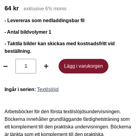
64 kr
exklusive 6% moms
- Levereras som nedladdingsbar fil
- Antal bildvolymer 1
- Taktila bilder kan skickas med kostnadsfritt vid
beställning.
Lägg i varukorgen
Lägg i varukorgen
Ingår i serien:
Textilslöjd
Arbetsböcker för den första textilslöjdsundervisningen.
Böckerna innehåller grundläggande färdighetsträning som
ett komplement till den praktiska undervisningen. Böckerna
är tänkta som ett komplement till den praktiska