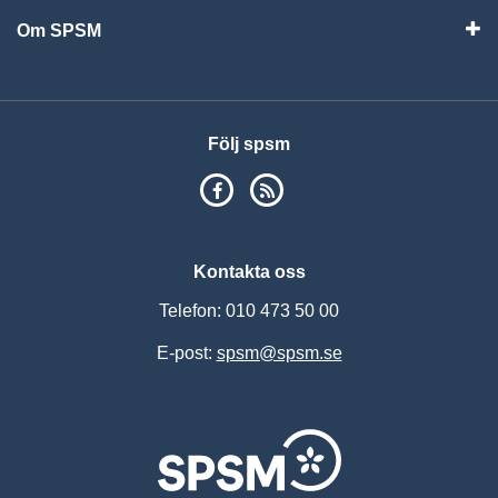
Om SPSM
Vis
Följ spsm
SPSM på Facebook
RSS
Kontakta oss
Telefon: 010 473 50 00
E-post:
spsm@spsm.se