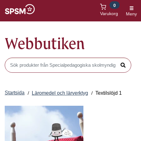
0
Öppnas i nytt fönster
Varukorg
Meny
Webbutiken
Sök produkter i Webbutiken
Sök
Startsida
Läromedel och lärverktyg
Textilslöjd 1