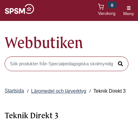
0
Öppnas i nytt fönster
Varukorg
Meny
Webbutiken
Sök produkter i Webbutiken
Sök
Startsida
Läromedel och lärverktyg
Teknik Direkt 3
Teknik Direkt 3