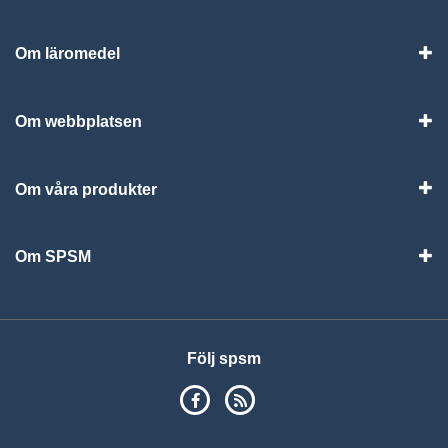
Om läromedel
Vis
Om webbplatsen
Vis
Om våra produkter
Visa
Om SPSM
Vis
Följ spsm
SPSM på Facebook
RSS