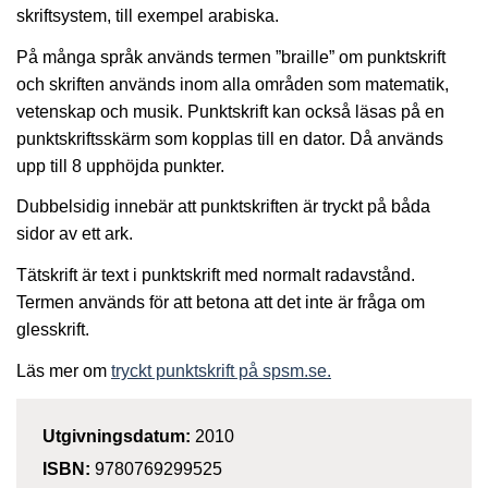
skriftsystem, till exempel arabiska.
På många språk används termen ”braille” om punktskrift
och skriften används inom alla områden som matematik,
vetenskap och musik. Punktskrift kan också läsas på en
punktskriftsskärm som kopplas till en dator. Då används
upp till 8 upphöjda punkter.
Dubbelsidig innebär att punktskriften är tryckt på båda
sidor av ett ark.
Tätskrift är text i punktskrift med normalt radavstånd.
Termen används för att betona att det inte är fråga om
glesskrift.
Läs mer om
tryckt punktskrift på spsm.se.
Utgivningsdatum:
2010
ISBN:
9780769299525