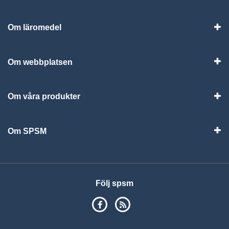
Om läromedel
Vis
Om webbplatsen
Vis
Om våra produkter
Visa
Om SPSM
Vis
Följ spsm
SPSM på Facebook
RSS