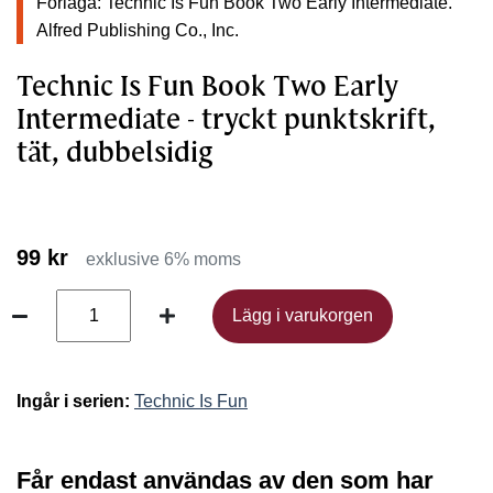
Förlaga: Technic Is Fun Book Two Early Intermediate.
Alfred Publishing Co., Inc.
Technic Is Fun Book Two Early
Intermediate - tryckt punktskrift,
tät, dubbelsidig
99 kr
exklusive 6% moms
Lägg i varukorgen
Lägg i varukorgen
Ingår i serien:
Technic Is Fun
Får endast användas av den som har