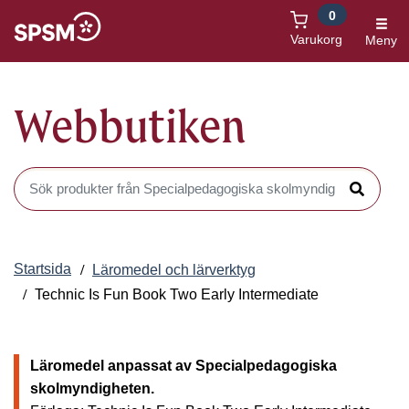
0
Öppnas i nytt fönster
Varukorg
Meny
Webbutiken
Sök produkter i Webbutiken
Sök
Startsida
Läromedel och lärverktyg
Technic Is Fun Book Two Early Intermediate
Läromedel anpassat av Specialpedagogiska
skolmyndigheten.