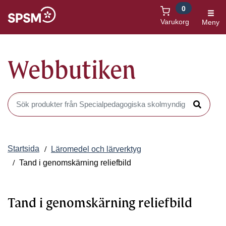
0
Öppnas i nytt fönster
Varukorg
Meny
Webbutiken
Sök produkter i Webbutiken
Sök
Startsida
Läromedel och lärverktyg
Tand i genomskärning reliefbild
Tand i genomskärning reliefbild