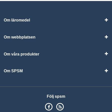
Om läromedel
Vis
Om webbplatsen
Vis
Om våra produkter
Visa
Om SPSM
Vis
Följ spsm
SPSM på Facebook
RSS