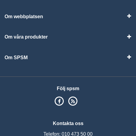
Vis
Om webbplatsen
Vis
Om våra produkter
Visa
Om SPSM
Vis
Följ spsm
SPSM på Facebook
RSS
Kontakta oss
Telefon: 010 473 50 00