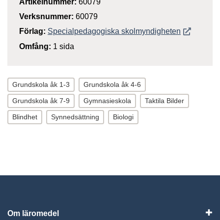
Artikelnummer:
60079
Verksnummer:
60079
Öppnas i n
Förlag:
Specialpedagogiska skolmyndigheten
Omfång:
1 sida
Grundskola åk 1-3
Grundskola åk 4-6
Grundskola åk 7-9
Gymnasieskola
Taktila Bilder
Blindhet
Synnedsättning
Biologi
Om läromedel