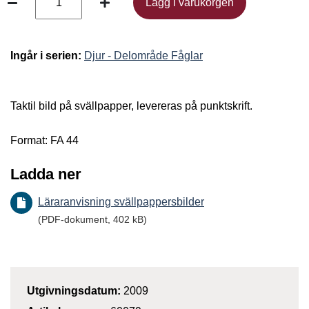
Lägg i varukorgen
Lägg i varukorgen
Ingår i serien:
Djur - Delområde Fåglar
Taktil bild på svällpapper, levereras på punktskrift.
Format: FA 44
Ladda ner
Läraranvisning svällpappersbilder
(PDF-dokument, 402 kB)
Utgivningsdatum:
2009