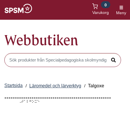
0
Öppnas i nytt fönster
Varukorg
Meny
Webbutiken
Sök produkter i Webbutiken
Sök
Startsida
Läromedel och lärverktyg
Talgoxe