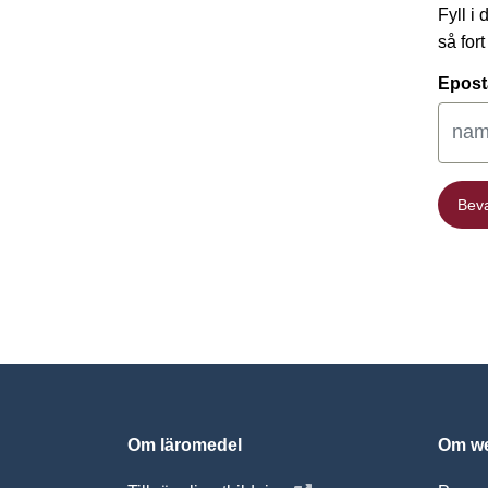
Fyll i
så for
Epost
Bev
Bev
Om läromedel
Om we