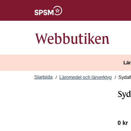
Öppnas i nytt fönster
Webbutiken
Lär
Startsida
Läromedel och lärverktyg
Sydafr
Syd
0 kr