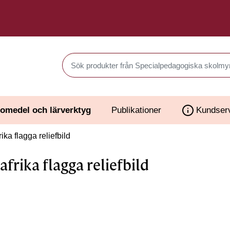
Sök produkter i Webbutiken
omedel och lärverktyg
Publikationer
Kundser
ika flagga reliefbild
afrika flagga reliefbild