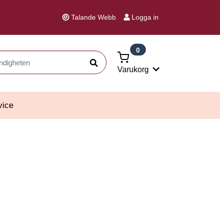
Talande Webb
Logga in
0
Sök
Varukorg
vice