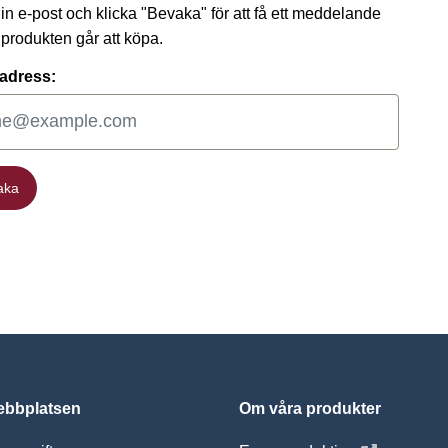
 din e-post och klicka "Bevaka" för att få ett meddelande
t produkten går att köpa.
adress:
aka
aka
bbplatsen
Om våra produkter