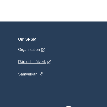
Om SPSM
 fönster
Öppnas i nytt fönster
Organisation
Öppnas i nytt fönster
Råd och nätverk
Öppnas i nytt fönster
Samverkan