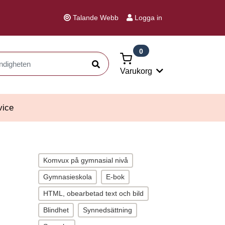
Talande Webb
Logga in
0
Sök
Varukorg
vice
Komvux på gymnasial nivå
Gymnasieskola
E-bok
HTML, obearbetad text och bild
Blindhet
Synnedsättning