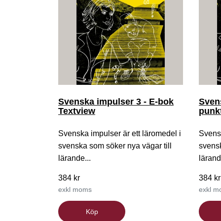
Svenska impulser 3 - E-bok
Svens
Textview
punkt
Svenska impulser är ett läromedel i
Svensk
svenska som söker nya vägar till
svensk
lärande...
lärand
384 kr
384 kr
exkl moms
exkl 
Köp