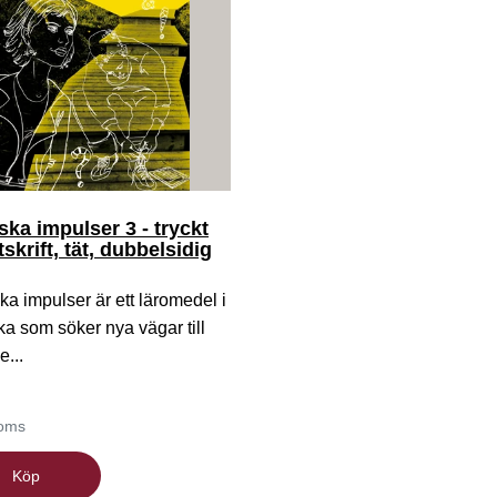
ka impulser 3 - tryckt
skrift, tät, dubbelsidig
a impulser är ett läromedel i
a som söker nya vägar till
e...
moms
Köp