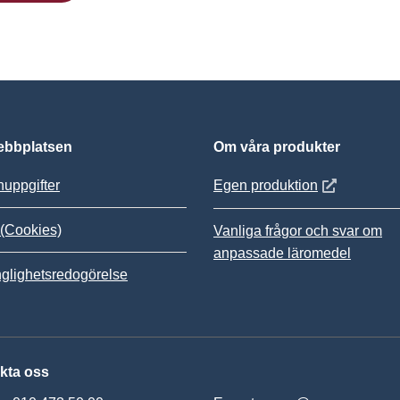
bbplatsen
Om våra produkter
Öppnas i nytt
uppgifter
Egen produktion
(Cookies)
Vanliga frågor och svar om
anpassade läromedel
nglighetsredogörelse
kta oss