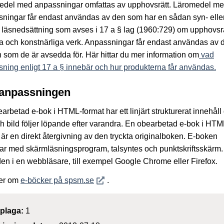
edel med anpassningar omfattas av upphovsrätt. Läromedel m
ningar får endast användas av den som har en sådan syn- elle
läsnedsättning som avses i 17 a § lag (1960:729) om upphovsrätt
ära och konstnärliga verk. Anpassningar får endast användas av 
 som de är avsedda för. Här hittar du mer information om
vad
ning enligt 17 a § innebär och hur produkterna får användas.
anpassningen
arbetad e-bok i HTML-format har ett linjärt strukturerat innehåll
ch bild följer löpande efter varandra. En obearbetad e-bok i HTM
 är en direkt återgivning av den tryckta originalboken. E-boken
ar med skärmläsningsprogram, talsyntes och punktskriftsskärm
den i en webbläsare, till exempel Google Chrome eller Firefox.
Öppnas i nytt fönster
er om
e-böcker på spsm.se
.
plaga:
1