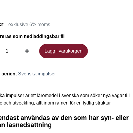
kr
exklusive 6% moms
ereras som nedladdingsbar fil
Lägg i varukorgen
Lägg i varukorgen
i serien:
Svenska impulser
a impulser är ett läromedel i svenska som söker nya vägar till
e och utveckling, allt inom ramen för en tydlig struktur.
endast användas av den som har syn- eller
n läsnedsättning