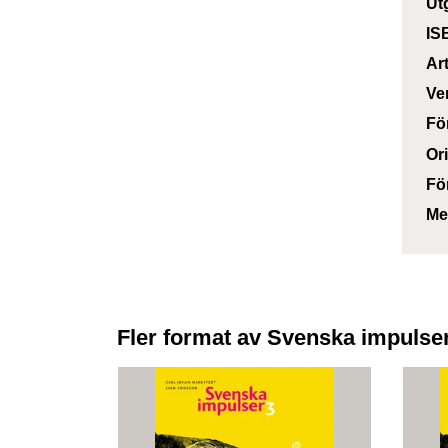
Ut
IS
Ar
Ve
Fö
Or
Fö
Me
Fler format av Svenska impulse