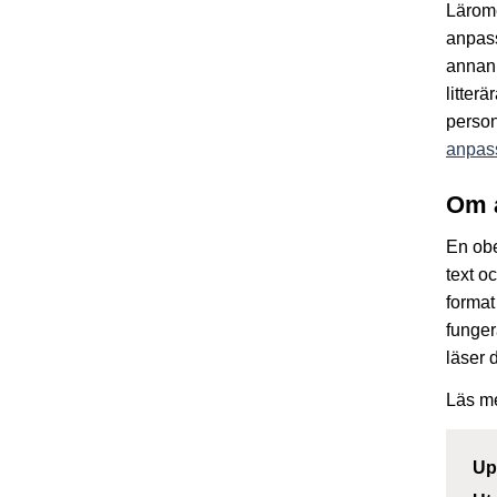
Lärom
anpass
annan 
litter
person
anpass
Om 
En obe
text o
format
funger
läser 
Läs m
Up