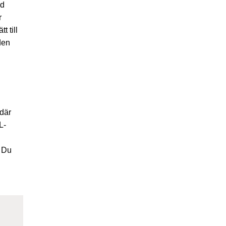
ed
r
 till
den
 där
L-
. Du