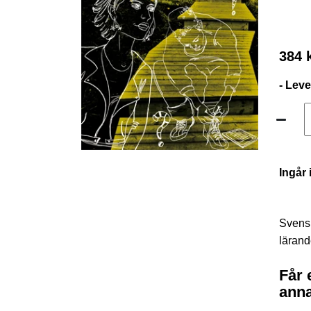
384 
- Lev
Ingår 
Svensk
lärand
Får 
anna