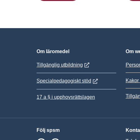
Om läromedel
Om we
Öppnas i nytt fönster
Tillgänglig utbildning
Person
Kakor 
Öppnas i nytt fönster
Specialpedagogiskt stöd
Tillgä
17 a § i upphovsrättslagen
Följ spsm
Konta