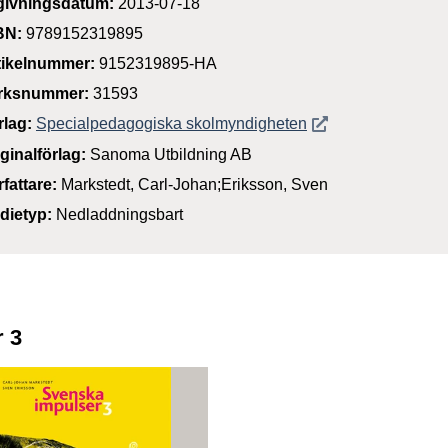
givningsdatum:
2013-07-18
BN:
9789152319895
tikelnummer:
9152319895-HA
rksnummer:
31593
Öppnas i nytt föns
rlag:
Specialpedagogiska skolmyndigheten
iginalförlag:
Sanoma Utbildning AB
rfattare:
Markstedt, Carl-Johan;Eriksson, Sven
dietyp:
Nedladdningsbart
r 3