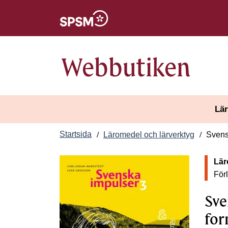
Öppnas i nytt fönster
Webbutiken
Lär
Startsida
Läromedel och lärverktyg
Svens
Lär
För
Sve
for