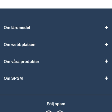
Om läromedel
Vis
Om webbplatsen
Vis
Om våra produkter
Visa
Om SPSM
Vis
Följ spsm