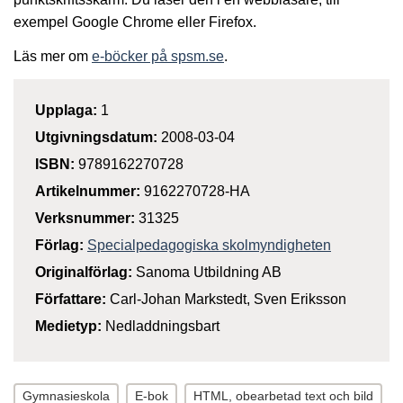
exempel Google Chrome eller Firefox.
Läs mer om
e-böcker på spsm.se
.
Upplaga:
1
Utgivningsdatum:
2008-03-04
ISBN:
9789162270728
Artikelnummer:
9162270728-HA
Verksnummer:
31325
Förlag:
Specialpedagogiska skolmyndigheten
Originalförlag:
Sanoma Utbildning AB
Författare:
Carl-Johan Markstedt, Sven Eriksson
Medietyp:
Nedladdningsbart
Gymnasieskola
E-bok
HTML, obearbetad text och bild