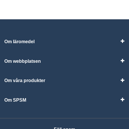
Om läromedel
Vis
Om webbplatsen
Vis
Om våra produkter
Visa
Om SPSM
Vis