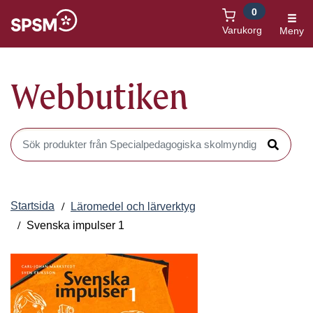
0
Öppnas i nytt fönster
Varukorg
Meny
Webbutiken
Sök produkter i Webbutiken
Sök
Startsida
Läromedel och lärverktyg
Svenska impulser 1