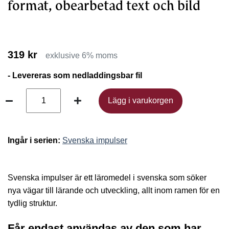
format, obearbetad text och bild
319 kr
exklusive 6% moms
- Levereras som nedladdingsbar fil
Lägg i varukorgen
Lägg i varukorgen
Ingår i serien:
Svenska impulser
Svenska impulser är ett läromedel i svenska som söker
nya vägar till lärande och utveckling, allt inom ramen för en
tydlig struktur.
Får endast användas av den som har