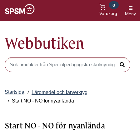
0
Öppnas i nytt fönster
Varukorg
Meny
Webbutiken
Sök produkter i Webbutiken
Sök
Startsida
Läromedel och lärverktyg
Start NO - NO för nyanlända
Start NO - NO för nyanlända