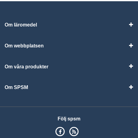
Om läromedel
Vis
Om webbplatsen
Vis
Om våra produkter
Visa
Om SPSM
Vis
Följ spsm
SPSM på Facebook
RSS